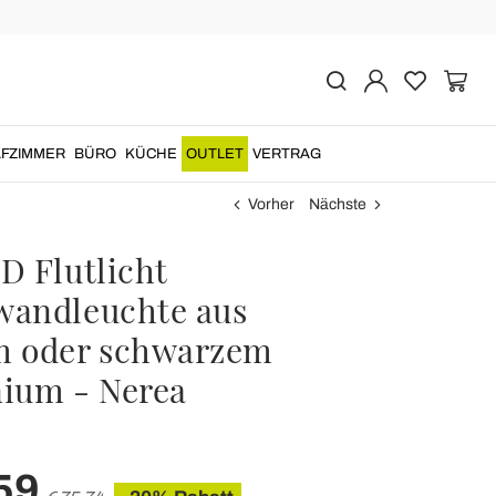
FZIMMER
BÜRO
KÜCHE
OUTLET
VERTRAG
Vorher
Nächste
D Flutlicht
andleuchte aus
m oder schwarzem
ium - Nerea
59