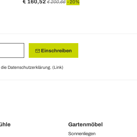
€ 160,52
€ 216,39
€ 200,66
- 20%
Einschreiben
die Datenschutzerklärung. (
Link
)
tühle
Gartenmöbel
Sonnenliegen