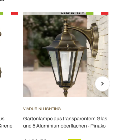
VIADURINI LIGHTING
TOSCOT
us
Gartenlampe aus transparentem Glas
Toscot Lido
Sirene
und 5 Aluminiumoberflächen - Pinako
Innen- und 