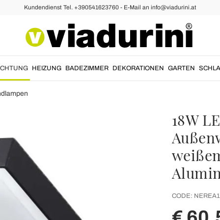
Kundendienst Tel. +390541623760 - E-Mail an info@viadurini.at
UCHTUNG
HEIZUNG
BADEZIMMER
DEKORATIONEN
GARTEN
SCHLA
ndlampen
18W LE
Außenw
weiße
Alumin
CODE:
NEREA1
€ 60,