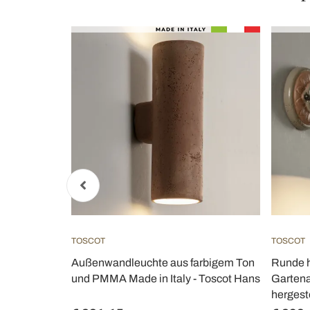
TOSCOT
TOSCOT
ür den
Außenwandleuchte aus farbigem Ton
Runde 
ade in Italy
und PMMA Made in Italy - Toscot Hans
Gartena
hergeste