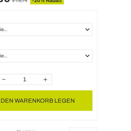
-20% Rabatt
€ 75,74
N DEN WARENKORB LEGEN