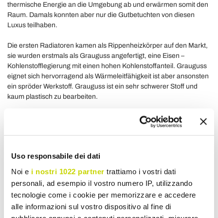
thermische Energie an die Umgebung ab und erwärmen somit den
Raum. Damals konnten aber nur die Gutbetuchten von diesen
Luxus teilhaben.
Die ersten Radiatoren kamen als Rippenheizkörper auf den Markt,
sie wurden erstmals als Grauguss angefertigt, eine Eisen –
Kohlenstofflegierung mit einen hohen Kohlenstoffanteil. Grauguss
eignet sich hervorragend als Wärmeleitfähigkeit ist aber ansonsten
ein spröder Werkstoff. Grauguss ist ein sehr schwerer Stoff und
kaum plastisch zu bearbeiten.
Heißkörper
sollten gut funktionieren, vor allem
Wärme
und
Komfort
liefern. Es gibt
umweltschonende Gasheizungen
(
Gas
oder Methan
) auch Heizkörper, die mit Diesel betrieben
werdenund viele weiter umweltschonende Heizungssysteme.
Uso responsabile dei dati
Erneuerbare Energie
– Im inneren des Heizkörpers befindet sich
Noi e
i nostri 1022 partner
trattiamo i vostri dati
eine Flüssigket, diese wird erwärmt und gibt diese Wärmeenergie
personali, ad esempio il vostro numero IP, utilizzando
an den Pufferspeicher ab. Pufferspeicher sind bei Kaminöfen
tecnologie come i cookie per memorizzare e accedere
deshalb so wichtig, weil die Wärmeabgabe bei dieser Heizung
alle informazioni sul vostro dispositivo al fine di
schlechter geregelt werden kann als bei einer Öl- oder
pubblicare annunci e contenuti personalizzati, misurare