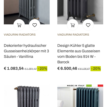
VIADURINI RADIATORS
VIADURINI RADIATORS
Dekorierter hydraulischer
Design Kühler 5 glatte
Gusseisenheizkörper mit 3
Elemente aus Gusseisen
Säulen - Vanillina
vom Boden bis 914 W -
Barock
€ 1.083,54
€ 6.500,46
- 20%
- 20%
€ 1.354,43
€ 8.125,57