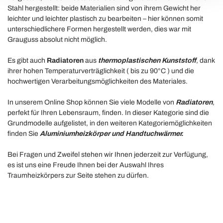
modificare o ritirare il tuo consenso in qualsiasi momento
Stahl hergestellt: beide Materialien sind von ihrem Gewicht her
leichter und leichter plastisch zu bearbeiten – hier können somit
dalla Dichiarazione sui cookie.
unterschiedlichere Formen hergestellt werden, dies war mit
Grauguss absolut nicht möglich.
Utilizziamo i cookie per personalizzare contenuti ed
annunci, per fornire funzionalità dei social media e per
Es gibt auch
Radiatoren
aus
thermoplastischen Kunststoff
, dank
analizzare il nostro traffico. Condividiamo inoltre
ihrer hohen Temperaturverträglichkeit ( bis zu 90°C ) und die
informazioni sul modo in cui utilizza il nostro sito con i
hochwertigen Verarbeitungsmöglichkeiten des Materiales.
nostri partner che si occupano di analisi dei dati web,
In unserem Online Shop können Sie viele Modelle von
Radiatoren
,
pubblicità e social media, i quali potrebbero combinarle
perfekt für Ihren Lebensraum, finden. In dieser Kategorie sind die
con altre informazioni che ha fornito loro o che hanno
Grundmodelle aufgelistet, in den weiteren Kategoriemöglichkeiten
raccolto dal suo utilizzo dei loro servizi.
finden Sie
Aluminiumheizkörper und Handtuchwärmer.
Bei Fragen und Zweifel stehen wir Ihnen jederzeit zur Verfügung,
es ist uns eine Freude Ihnen bei der Auswahl Ihres
Traumheizkörpers zur Seite stehen zu dürfen.