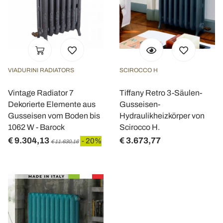
VIADURINI RADIATORS
SCIROCCO H
Vintage Radiator 7
Tiffany Retro 3-Säulen-
Dekorierte Elemente aus
Gusseisen-
Gusseisen vom Boden bis
Hydraulikheizkörper von
1062 W - Barock
Scirocco H.
€ 9.304,13
€ 3.673,77
- 20%
€ 11.630,16