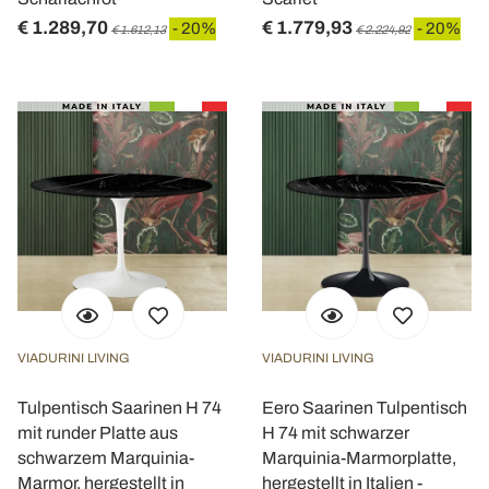
€ 1.289,70
€ 1.779,93
- 20%
- 20%
€ 1.612,13
€ 2.224,92
VIADURINI LIVING
VIADURINI LIVING
Tulpentisch Saarinen H 74
Eero Saarinen Tulpentisch
mit runder Platte aus
H 74 mit schwarzer
schwarzem Marquinia-
Marquinia-Marmorplatte,
Marmor, hergestellt in
hergestellt in Italien -