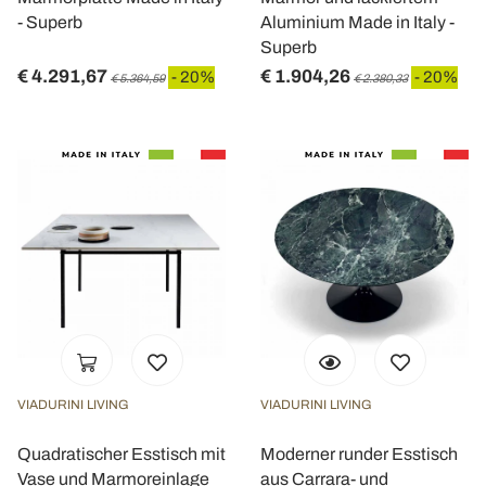
- Superb
Aluminium Made in Italy -
Superb
€ 4.291,67
€ 1.904,26
- 20%
- 20%
€ 5.364,59
€ 2.380,33
VIADURINI LIVING
VIADURINI LIVING
Quadratischer Esstisch mit
Moderner runder Esstisch
Vase und Marmoreinlage
aus Carrara- und