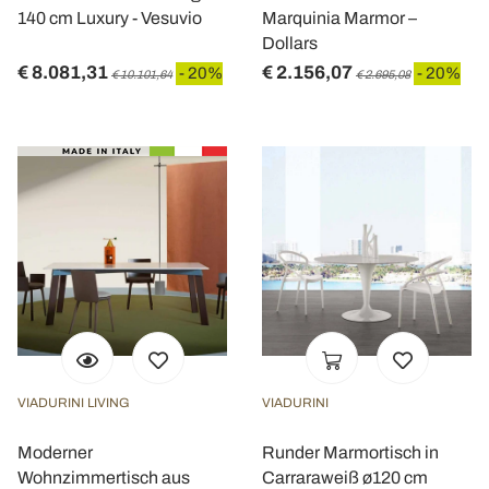
140 cm Luxury - Vesuvio
Marquinia Marmor –
Dollars
€ 8.081,31
€ 2.156,07
- 20%
- 20%
€ 10.101,64
€ 2.695,08
VIADURINI LIVING
VIADURINI
Moderner
Runder Marmortisch in
Wohnzimmertisch aus
Carraraweiß ø120 cm