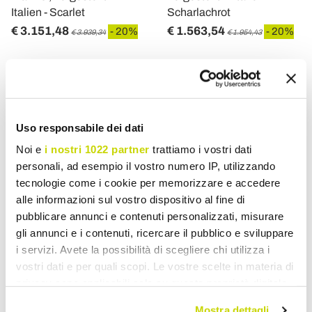
Italien - Scarlet
Scharlachrot
€ 3.151,48
€ 1.563,54
- 20%
- 20%
€ 3.939,34
€ 1.954,43
Uso responsabile dei dati
Noi e
i nostri 1022 partner
trattiamo i vostri dati
personali, ad esempio il vostro numero IP, utilizzando
tecnologie come i cookie per memorizzare e accedere
alle informazioni sul vostro dispositivo al fine di
pubblicare annunci e contenuti personalizzati, misurare
gli annunci e i contenuti, ricercare il pubblico e sviluppare
VIADURINI LIVING
VIADURINI LIVING
i servizi. Avete la possibilità di scegliere chi utilizza i
vostri dati e per quali scopi. Le vostre scelte in materia di
Eero Saarinen Tulip Tisch
Tulpentisch Saarinen H 74
privacy sono applicabili solo su questa proprietà digitale
H 74 Rund aus schwarzem
Oval aus Carrara-Marmor
in cui avete effettuato le vostre scelte. È possibile
Marquinia-Marmor,
Statuarietto Made in Italy -
Mostra dettagli