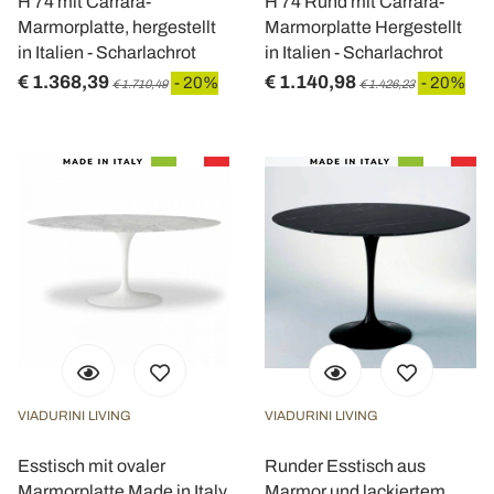
H 74 mit Carrara-
H 74 Rund mit Carrara-
Marmorplatte, hergestellt
Marmorplatte Hergestellt
in Italien - Scharlachrot
in Italien - Scharlachrot
€ 1.368,39
€ 1.140,98
- 20%
- 20%
€ 1.710,49
€ 1.426,23
VIADURINI LIVING
VIADURINI LIVING
Esstisch mit ovaler
Runder Esstisch aus
Marmorplatte Made in Italy
Marmor und lackiertem