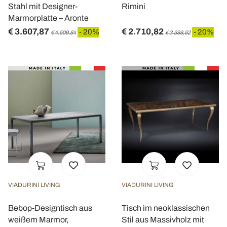
Stahl mit Designer-
Rimini
Marmorplatte – Aronte
€ 3.607,87
€ 2.710,82
- 20%
- 20%
€ 4.509,84
€ 3.388,52
VIADURINI LIVING
VIADURINI LIVING
Bebop-Designtisch aus
Tisch im neoklassischen
weißem Marmor,
Stil aus Massivholz mit