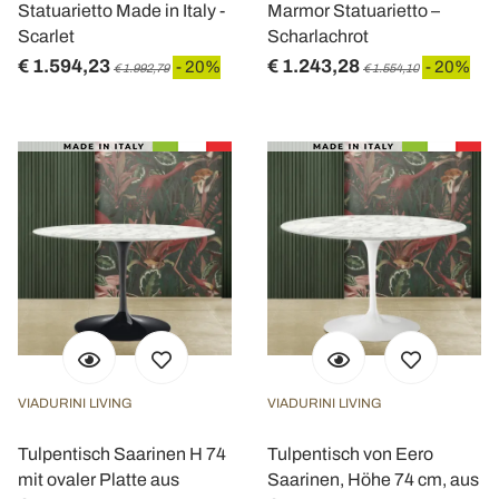
Statuarietto Made in Italy -
Marmor Statuarietto –
informazioni sul modo in cui utilizza il nostro sito con i
Scarlet
Scharlachrot
nostri partner che si occupano di analisi dei dati web,
€ 1.594,23
€ 1.243,28
- 20%
- 20%
€ 1.992,79
€ 1.554,10
pubblicità e social media, i quali potrebbero combinarle
con altre informazioni che ha fornito loro o che hanno
raccolto dal suo utilizzo dei loro servizi.
VIADURINI LIVING
VIADURINI LIVING
Tulpentisch Saarinen H 74
Tulpentisch von Eero
mit ovaler Platte aus
Saarinen, Höhe 74 cm, aus