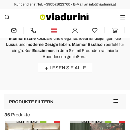
Kundendienst Tel. +390541623760 - E-Mail an info@viadurini.at
Esstische
Marmortisch Design Moderne und
Elegant - Made in Italy
Marmortische
kostbare und elegante, ideal für diejenigen, die
Luxus
und
moderne Design
lieben.
Marmor Esstisch
perfekt für
ein großes
Esszimmer
, in dem Sie mit Freunden raffinierte
Abendessen genießen...
LESEN SIE ALLE
Toggle
PRODUKTE FILTERN
navigat
36
Produkte