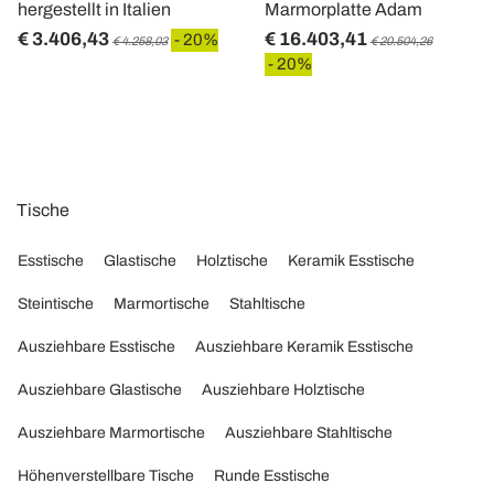
hergestellt in Italien
Marmorplatte Adam
€ 3.406,43
€ 16.403,41
- 20%
€ 4.258,03
€ 20.504,26
- 20%
Tische
Esstische
Glastische
Holztische
Keramik Esstische
Steintische
Marmortische
Stahltische
Ausziehbare Esstische
Ausziehbare Keramik Esstische
Ausziehbare Glastische
Ausziehbare Holztische
Ausziehbare Marmortische
Ausziehbare Stahltische
Höhenverstellbare Tische
Runde Esstische