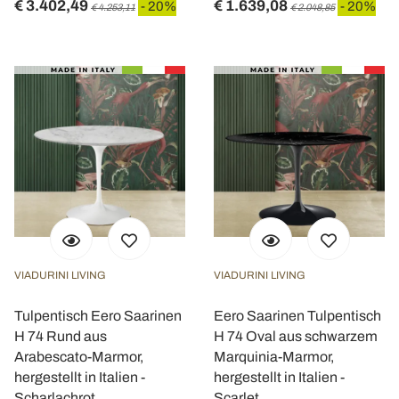
€ 3.402,49
€ 1.639,08
- 20%
- 20%
€ 4.253,11
€ 2.048,85
VIADURINI LIVING
VIADURINI LIVING
Tulpentisch Eero Saarinen
Eero Saarinen Tulpentisch
H 74 Rund aus
H 74 Oval aus schwarzem
Arabescato-Marmor,
Marquinia-Marmor,
hergestellt in Italien -
hergestellt in Italien -
Scharlachrot
Scarlet