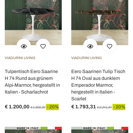
VIADURINI LIVING
VIADURINI LIVING
Tulpentisch Eero Saarine
Eero Saarinen Tulip Tisch
H 74 Rund aus grünem
H 74 Oval aus dunklem
Alpi-Marmor, hergestellt in
Emperador Marmor,
Italien - Scharlachrot
hergestellt in Italien -
Scarlet
€ 1.200,00
€ 1.793,31
- 20%
- 20%
€ 1.500,00
€ 2.241,64