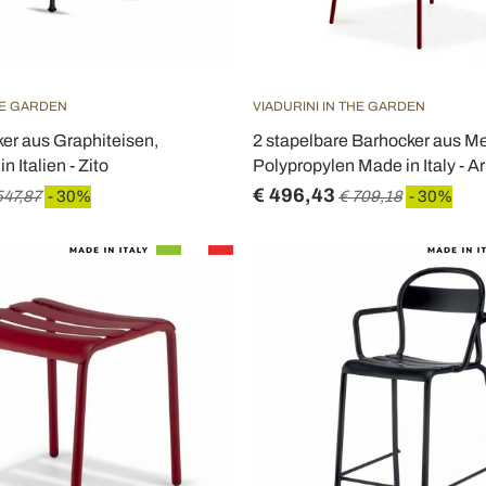
HE GARDEN
VIADURINI IN THE GARDEN
er aus Graphiteisen,
2 stapelbare Barhocker aus Me
n Italien - Zito
Polypropylen Made in Italy - Ar
€ 496,43
547,87
- 30%
€ 709,18
- 30%