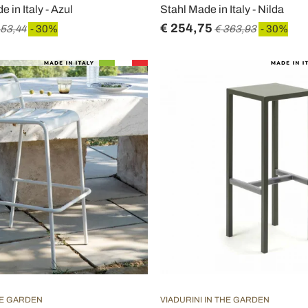
 in Italy - Azul
Stahl Made in Italy - Nilda
€ 254,75
153,44
- 30%
€ 363,93
- 30%
HE GARDEN
VIADURINI IN THE GARDEN