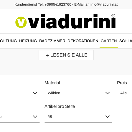
Kundendienst Tel. +390541623760 - E-Mail an info@viadurini.at
um Ihren Outdoor im Modernen Stil
mgebungen
geeignet sind.
Outdoor Hocker
in
farbenfrohem
und
mode
UCHTUNG
HEIZUNG
BADEZIMMER
DEKORATIONEN
GARTEN
SCHLA
einzurichten....
LESEN SIE ALLE
Material
Preis
Wählen
Alle
Artikel pro Seite
e
48