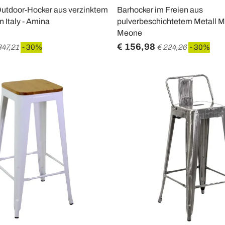
Outdoor-Hocker aus verzinktem
Barhocker im Freien aus
n Italy - Amina
pulverbeschichtetem Metall Mad
Meone
€ 156,98
347,21
- 30%
€ 224,26
- 30%