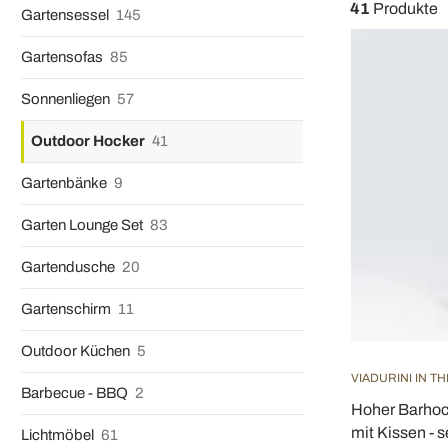
41
Produkte
Gartensessel
145
Gartensofas
85
Sonnenliegen
57
Outdoor Hocker
41
Gartenbänke
9
Garten Lounge Set
83
Gartendusche
20
Gartenschirm
11
Outdoor Küchen
5
VIADURINI IN T
Barbecue - BBQ
2
Hoher Barhoc
mit Kissen - s
Lichtmöbel
61