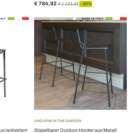
€ 784,92
€ 1.121,31
- 30%
VIADURINI IN THE GARDEN
us lackiertem
Stapelbarer Outdoor-Hocker aus Metall