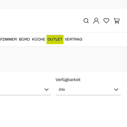
 zu Dekorieren
rnem Design
, um den heimischen Garten mit
einzigartigem Stil
FZIMMER
BÜRO
KÜCHE
OUTLET
VERTRAG
Verfügbarkeit
Alle