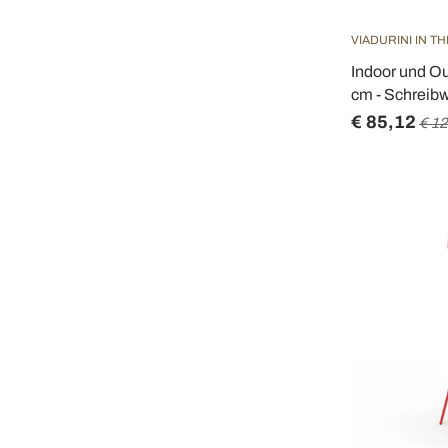
VIADURINI IN T
Indoor und O
cm - Schreib
€ 85,12
€ 1