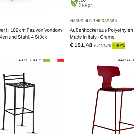
VIADURINI IN THE GARDEN
er H 102 cm Faz von Vondom
Außenhocker aus Polyethylen
len und Stahl, 4 Stück
Made in Italy - Creme
€ 151,48
€ 216,39
- 30%