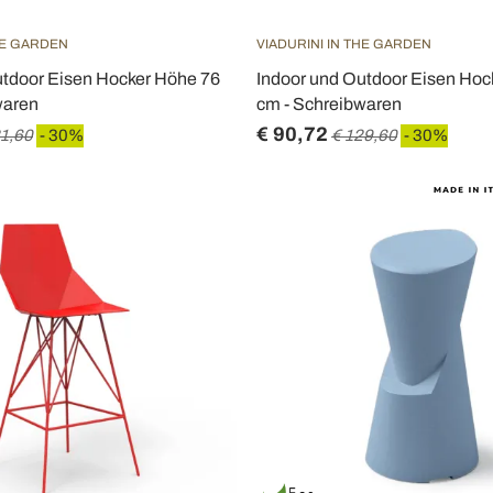
HE GARDEN
VIADURINI IN THE GARDEN
utdoor Eisen Hocker Höhe 76
Indoor und Outdoor Eisen Hoc
waren
cm - Schreibwaren
€ 90,72
21,60
- 30%
€ 129,60
- 30%