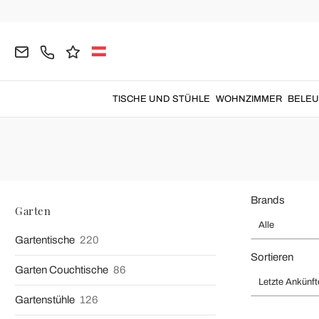
Home
Garten
Outdoor Hocker
Gartenhocker 
Gartenhocker
aus hochwertigen Materialien, die für
Outdoor-U
TISCHE UND STÜHLE
WOHNZIMMER
BELE
Brands
Garten
Alle
Gartentische
220
Sortieren
Garten Couchtische
86
Letzte Ankünft
Gartenstühle
126