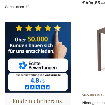
€ 404,85
€ 
Gartenideen
70
VIADURINI IN T
Finde mehr heraus!
Niedriger qu