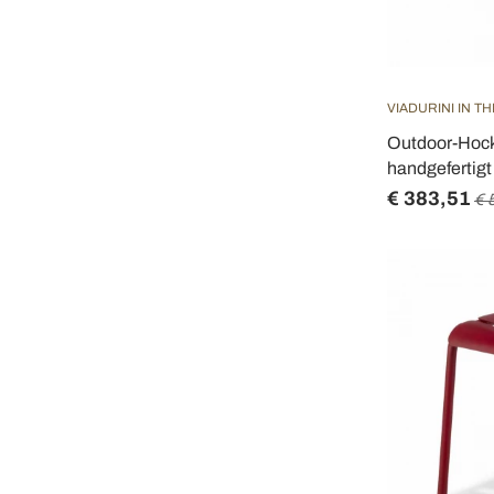
VIADURINI IN T
Outdoor-Hock
handgefertigt i
€ 383,51
€ 