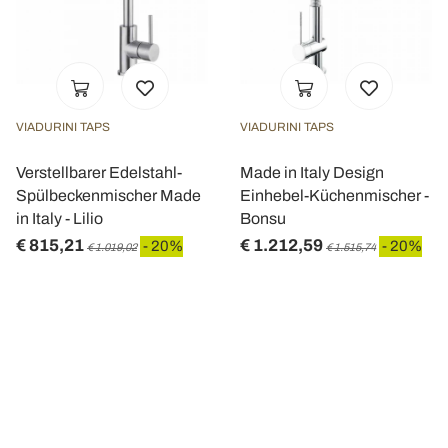
VIADURINI TAPS
VIADURINI TAPS
Verstellbarer Edelstahl-
Made in Italy Design
Spülbeckenmischer Made
Einhebel-Küchenmischer -
in Italy - Lilio
Bonsu
€ 815,21
€ 1.212,59
- 20%
- 20%
€ 1.019,02
€ 1.515,74