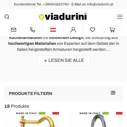
Kundendienst Tel. +390541623760 - E-Mail an info@viadurini.at
Küche
Küchenarmaturen Made in Italy in
modernem Design
Küchenarmaturen
mit
modernem Design
, die vollständig aus
hochwertigen Materialien
von Experten auf dem Gebiet der in
Italien hergestellten Armaturen hergestellt werden....
LESEN SIE ALLE
Toggle
PRODUKTE FILTERN
navigat
18
Produkte