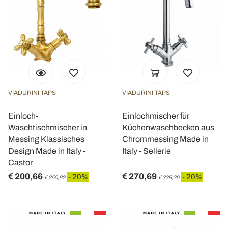
VIADURINI TAPS
VIADURINI TAPS
Einloch-
Einlochmischer für
Waschtischmischer in
Küchenwaschbecken aus
Messing Klassisches
Chrommessing Made in
Design Made in Italy -
Italy - Sellerie
Castor
€ 200,66
€ 270,69
- 20%
- 20%
€ 250,82
€ 338,36