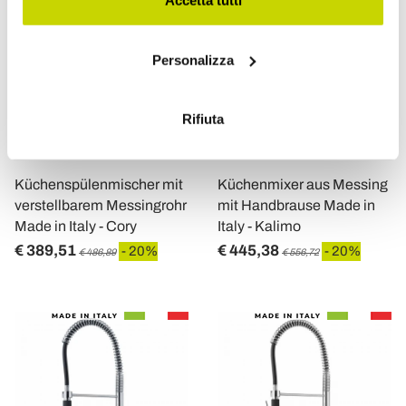
Accetta tutti
Con il tuo consenso, vorremmo anche:
Personalizza
raccogliere informazioni sulla tua posizione
geografica, con un'approssimazione di qualche
metro,
Rifiuta
Identificare il tuo dispositivo, scansionandolo
VIADURINI TAPS
VIADURINI TAPS
attivamente alla ricerca di caratteristiche specifiche
(impronte digitali).
Küchenspülenmischer mit
Küchenmixer aus Messing
Approfondisci come vengono elaborati i tuoi dati personali
verstellbarem Messingrohr
mit Handbrause Made in
e imposta le tue preferenze nella
sezione dettagli
. Puoi
Made in Italy - Cory
Italy - Kalimo
modificare o ritirare il tuo consenso in qualsiasi momento
€ 389,51
€ 445,38
- 20%
- 20%
€ 486,89
€ 556,72
dalla Dichiarazione sui cookie.
Utilizziamo i cookie per personalizzare contenuti ed
annunci, per fornire funzionalità dei social media e per
analizzare il nostro traffico. Condividiamo inoltre
informazioni sul modo in cui utilizza il nostro sito con i
nostri partner che si occupano di analisi dei dati web,