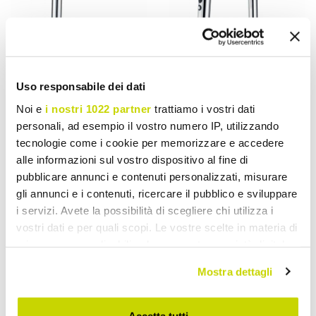
Uso responsabile dei dati
Noi e
i nostri 1022 partner
trattiamo i vostri dati
VIADURINI TAPS
VIADURINI TAPS
personali, ad esempio il vostro numero IP, utilizzando
tecnologie come i cookie per memorizzare e accedere
Waschtischmischer mit
Küchenspülenmischer mit
alle informazioni sul vostro dispositivo al fine di
ABS-Handbrause Made in
verstellbarem Schlauch
pubblicare annunci e contenuti personalizzati, misurare
Italy - Kalid
und Handbrause Made in
gli annunci e i contenuti, ricercare il pubblico e sviluppare
Italy - Cormo
i servizi. Avete la possibilità di scegliere chi utilizza i
€ 306,10
€ 372,20
- 20%
- 20%
€ 382,62
€ 465,25
vostri dati e per quali scopi. Le vostre scelte in materia di
privacy sono applicabili solo su questa proprietà digitale
in cui avete effettuato le vostre scelte. È possibile
Mostra dettagli
modificare o revocare il proprio consenso in qualsiasi
momento dalla Dichiarazione sui cookie o facendo clic
sull'icona di attivazione della privacy.