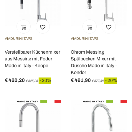
pubblicità e social media, i quali potrebbero combinarle
con altre informazioni che ha fornito loro o che hanno
raccolto dal suo utilizzo dei loro servizi.
VIADURINI TAPS
VIADURINI TAPS
Verstellbarer Küchenmixer
Chrom Messing
aus Messing mit Feder
Spülbecken Mixer mit
Made in Italy - Keope
Dusche Made in Italy -
Kondor
€ 420,20
€ 461,90
- 20%
- 20%
€ 525,25
€ 577,38