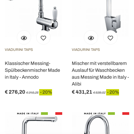
VIADURINI TAPS
VIADURINI TAPS
Klassischer Messing-
Mischer mit verstellbarem
Spülbeckenmischer Made
Auslauf für Waschbecken
in Italy - Annodo
aus Messing Made in Italy -
Alibi
€ 276,20
€ 431,21
- 20%
- 20%
€ 345,25
€ 539,02