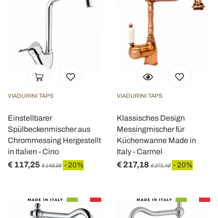
VIADURINI TAPS
VIADURINI TAPS
Einstellbarer
Klassisches Design
Spülbeckenmischer aus
Messingmischer für
Chrommessing Hergestellt
Küchenwanne Made in
in Italien - Cino
Italy - Carmel
€ 117,25
€ 217,18
- 20%
- 20%
€ 146,56
€ 271,48