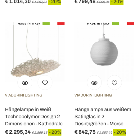
€ 1.014,30
€ 799,48
- 20%
- 20%
€ 1.267,87
€ 999,34
VIADURINI LIGHTING
VIADURINI LIGHTING
Hängelampe in Weiß
Hängelampe aus weißem
Technopolymer Design 2
Satinglas in 2
Dimensionen - Kathedrale
Designgrößen - Morse
€ 2.295,34
€ 842,75
- 20%
- 20%
€ 2.869,18
€ 1.053,44