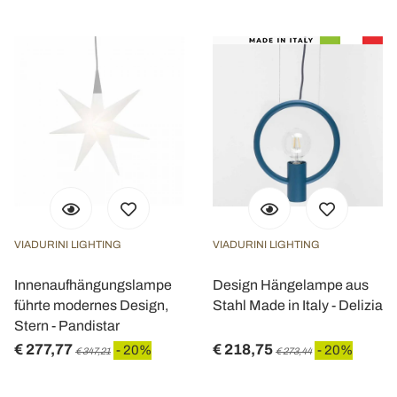
VIADURINI LIGHTING
VIADURINI LIGHTING
Innenaufhängungslampe
Design Hängelampe aus
führte modernes Design,
Stahl Made in Italy - Delizia
Stern - Pandistar
€ 277,77
€ 218,75
- 20%
- 20%
€ 347,21
€ 273,44