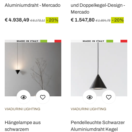
Aluminiumdraht - Mercado
und Doppelkegel-Design -
Mercado
€ 4.938,49
€ 1.547,80
- 20%
- 20%
€ 6.173,11
€ 1.934,75
VIADURINI LIGHTING
VIADURINI LIGHTING
Hängelampe aus
Pendelleuchte Schwarzer
schwarzem
Aluminiumdraht Kegel