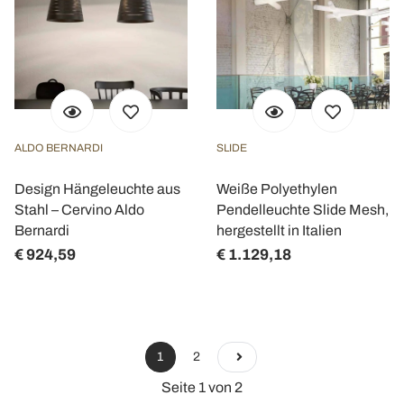
ALDO BERNARDI
SLIDE
Design Hängeleuchte aus
Weiße Polyethylen
Stahl – Cervino Aldo
Pendelleuchte Slide Mesh,
Bernardi
hergestellt in Italien
€ 924,59
€ 1.129,18
1
2
Seite 1 von 2