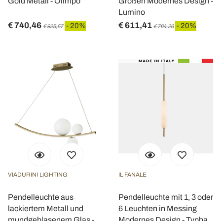
Gold Metall - Olimpo
Größen Modernes Design -
Lumino
€ 740,46
€ 611,41
- 20%
- 20%
€ 925,57
€ 764,26
VIADURINI LIGHTING
IL FANALE
Pendelleuchte aus
Pendelleuchte mit 1, 3 oder
lackiertem Metall und
6 Leuchten in Messing
mundgeblasenem Glas -
Modernes Design - Typha