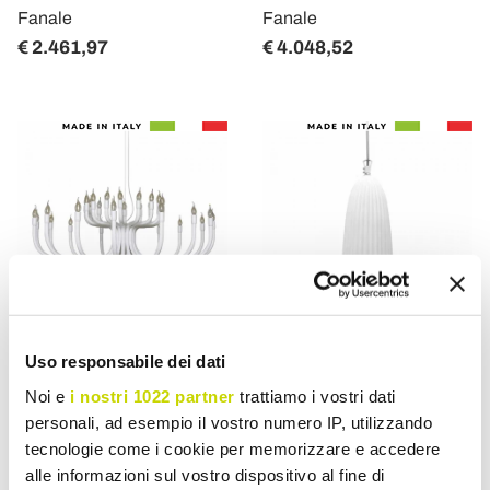
Fanale
Fanale
€ 2.461,97
€ 4.048,52
Uso responsabile dei dati
VIADURINI LIGHTING
VIADURINI LIGHTING
Noi e
i nostri 1022 partner
trattiamo i vostri dati
personali, ad esempio il vostro numero IP, utilizzando
Aufhängungsleuchter mit
Hängelampe in glänzend
tecnologie come i cookie per memorizzare e accedere
16 oder 32 Lichtern aus
weißer Keramik in 4
alle informazioni sul vostro dispositivo al fine di
weißem oder schwarzem
Formen - Oase