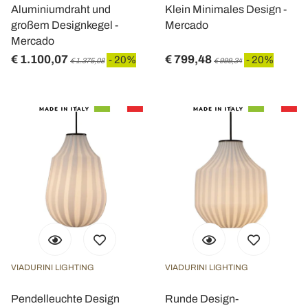
Aluminiumdraht und
Klein Minimales Design -
großem Designkegel -
Mercado
Mercado
€ 1.100,07
€ 799,48
- 20%
- 20%
€ 1.375,08
€ 999,34
VIADURINI LIGHTING
VIADURINI LIGHTING
Pendelleuchte Design
Runde Design-