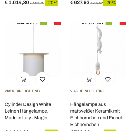
€ 1.014,30
€ 627,93
- 20%
- 20%
€ 1.267,87
€ 784,92
VIADURINI LIGHTING
VIADURINI LIGHTING
Cylinder Design White
Hängelampe aus
Leinen Hängelampe,
mattweißer Keramik mit
Made in Italy - Magic
Eichhörnchen und Eichel -
Eichhörnchen