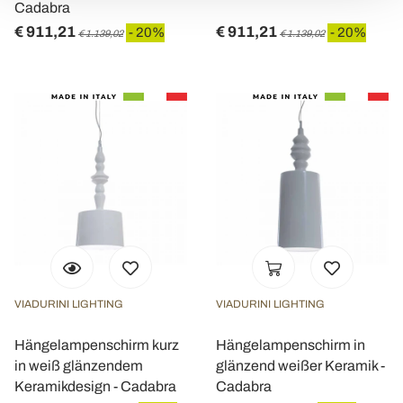
e imposta le tue preferenze nella
sezione dettagli
. Puoi
Cadabra
modificare o ritirare il tuo consenso in qualsiasi momento
€ 911,21
€ 911,21
- 20%
- 20%
€ 1.139,02
€ 1.139,02
dalla Dichiarazione sui cookie.
Utilizziamo i cookie per personalizzare contenuti ed
annunci, per fornire funzionalità dei social media e per
analizzare il nostro traffico. Condividiamo inoltre
informazioni sul modo in cui utilizza il nostro sito con i
nostri partner che si occupano di analisi dei dati web,
pubblicità e social media, i quali potrebbero combinarle
con altre informazioni che ha fornito loro o che hanno
raccolto dal suo utilizzo dei loro servizi.
VIADURINI LIGHTING
VIADURINI LIGHTING
Hängelampenschirm kurz
Hängelampenschirm in
in weiß glänzendem
glänzend weißer Keramik -
Keramikdesign - Cadabra
Cadabra