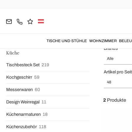
Home
Küche
Tisch und Küchenwäsche
Tischdecken
Tisc
Tischdecke Wei
TISCHE UND STÜHLE
WOHNZIMMER
BELE
Brands
Küche
Alle
Tischbesteck Set
219
Artikel pro Sei
Kochgeschirr
59
48
Messerwaren
60
2
Produkte
Design Weinregal
11
Küchenarmaturen
18
Küchenzubehör
118