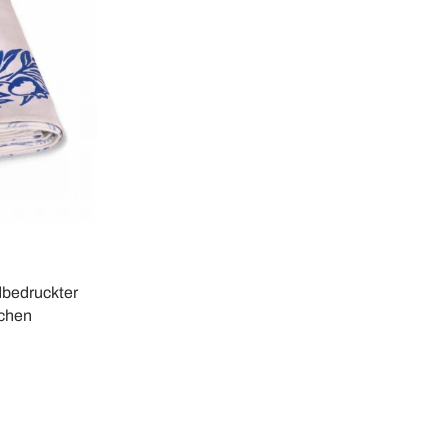
dbedruckter
schen