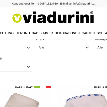
Kundendienst Tel. +390541623760 - E-Mail an info@viadurini.at
hdecken Baumwolle
ß Baumwolle die Besten Made in Ital
UCHTUNG
HEIZUNG
BADEZIMMER
DEKORATIONEN
GARTEN
SCHLA
Preis
Verfügb
Alle
Alle
te