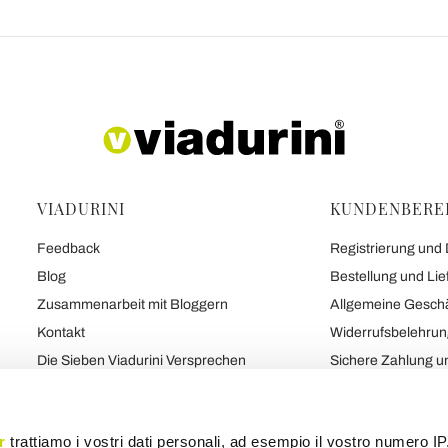
VIADURINI
KUNDENBERE
Feedback
Registrierung und
Blog
Bestellung und Lie
Zusammenarbeit mit Bloggern
Allgemeine Gesch
Kontakt
Widerrufsbelehru
Die Sieben Viadurini Versprechen
Sichere Zahlung u
Über uns
Vertrag
Sprechen Sie Über Uns
Datenschutz und C
r
trattiamo i vostri dati personali, ad esempio il vostro numero IP
Marke