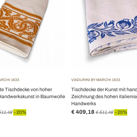
ARCHI 1633
VIADURINI BY MARCHI 1633
e Tischdecke von hoher
Tischdecke der Kunst mit han
r Handwerkskunst in Baumwolle
Zeichnung des hohen italieni
Handwerks
€ 409,18
511,48
- 20%
€ 511,48
- 20%