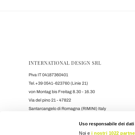
INTERNATIONAL DESIGN SRL
Piva IT 04187360401
Tel.+39 0541-623760 (Linie 21)
von Montag bis Freitag 8.30 - 16.30
Via del pino 21 - 47822
Santarcangelo di Romagna (RIMINI) Italy
info@viadurini.at
Uso responsabile dei dati
+390541623760 WHATSAPP
Noi e
i nostri 1022 partne
Die angegebenen Preise verstehen sich inkl. MwSt. Die