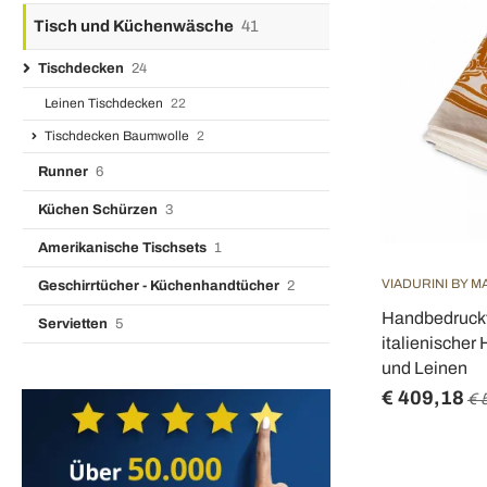
Tisch und Küchenwäsche
41
Tischdecken
24
Leinen Tischdecken
22
Tischdecken Baumwolle
2
Runner
6
Küchen Schürzen
3
Amerikanische Tischsets
1
VIADURINI BY M
Geschirrtücher - Küchenhandtücher
2
Handbedruckt
Servietten
5
italienische
und Leinen
€ 409,18
€ 