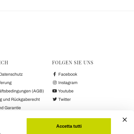
ICH
FOLGEN SIE UNS
 Datenschutz
Facebook
ferung
Instagram
äftsbedingungen (AGB)
Youtube
ng und Rückgaberecht
Twitter
nd Garantie
ookies
Accetta tutti
,