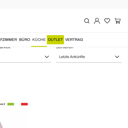
y - Tischtextil
FZIMMER
BÜRO
KÜCHE
OUTLET
VERTRAG
arkeit
Sortieren
Letzte Ankünfte