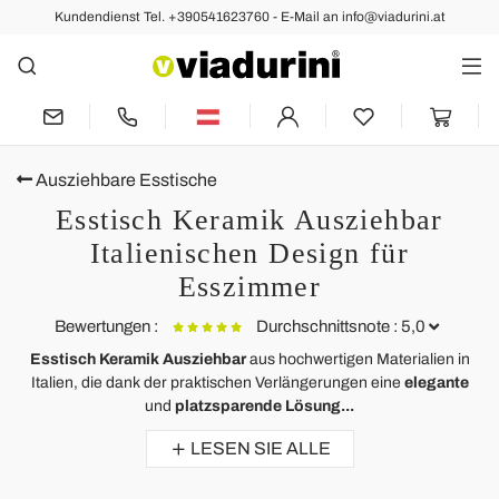
Kundendienst Tel. +390541623760 - E-Mail an info@viadurini.at
Ausziehbare Esstische
Esstisch Keramik Ausziehbar
Italienischen Design für
Esszimmer
Bewertungen :
Durchschnittsnote : 5,0
Esstisch Keramik Ausziehbar
aus hochwertigen Materialien in
Italien, die dank der praktischen Verlängerungen eine
elegante
Ausziehbarer Esstisch aus Glaskeramik, L160 / 240 P90 cm -
und
platzsparende Lösung...
Bacco
LESEN SIE ALLE
Great looking table with the legs at the right angle to look amazing and
be more practical too. The ceramic on glass adds a top quality luxury
look.