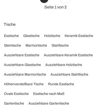
Seite 1 von 2
Tische
Esstische
Glastische
Holztische
Keramik Esstische
Steintische
Marmortische
Stahltische
Ausziehbare Esstische
Ausziehbare Keramik Esstische
Ausziehbare Glastische
Ausziehbare Holztische
Ausziehbare Marmortische
Ausziehbare Stahltische
Höhenverstellbare Tische
Runde Esstische
Ovale Esstische
Esstische nach Maß
Gartentische
Ausziehbare Gartentische