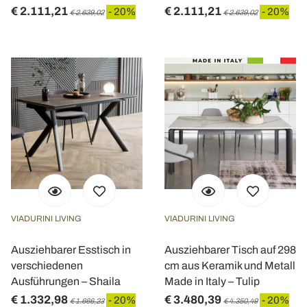
€ 2.111,21
€ 2.111,21
- 20%
- 20%
€ 2.639,02
€ 2.639,02
VIADURINI LIVING
VIADURINI LIVING
Ausziehbarer Esstisch in
Ausziehbarer Tisch auf 298
verschiedenen
cm aus Keramik und Metall
Ausführungen – Shaila
Made in Italy – Tulip
€ 1.332,98
€ 3.480,39
- 20%
- 20%
€ 1.666,23
€ 4.350,49