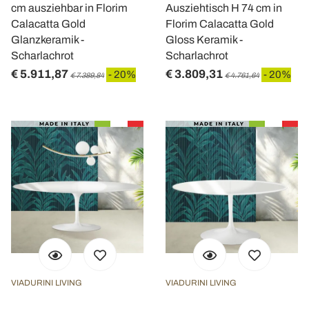
cm ausziehbar in Florim
Ausziehtisch H 74 cm in
Calacatta Gold
Florim Calacatta Gold
Glanzkeramik -
Gloss Keramik -
Scharlachrot
Scharlachrot
€ 5.911,87
€ 3.809,31
- 20%
- 20%
€ 7.389,84
€ 4.761,64
VIADURINI LIVING
VIADURINI LIVING