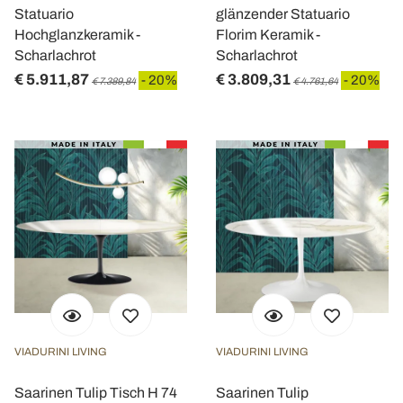
Statuario
glänzender Statuario
Hochglanzkeramik -
Florim Keramik -
Scharlachrot
Scharlachrot
€ 5.911,87
€ 3.809,31
- 20%
- 20%
€ 7.389,84
€ 4.761,64
VIADURINI LIVING
VIADURINI LIVING
Saarinen Tulip Tisch H 74
Saarinen Tulip