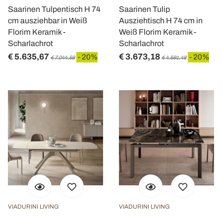
Saarinen Tulpentisch H 74
Saarinen Tulip
cm ausziehbar in Weiß
Ausziehtisch H 74 cm in
Florim Keramik -
Weiß Florim Keramik -
Scharlachrot
Scharlachrot
€ 5.635,67
€ 3.673,18
- 20%
- 20%
€ 7.044,59
€ 4.591,48
VIADURINI LIVING
VIADURINI LIVING