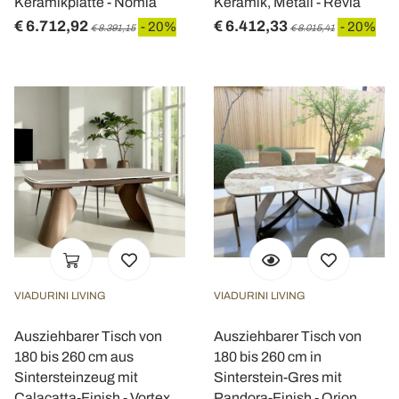
Keramikplatte - Nomia
Keramik, Metall - Revia
€ 6.712,92
€ 6.412,33
- 20%
- 20%
€ 8.391,15
€ 8.015,41
VIADURINI LIVING
VIADURINI LIVING
Ausziehbarer Tisch von
Ausziehbarer Tisch von
180 bis 260 cm aus
180 bis 260 cm in
Sintersteinzeug mit
Sinterstein-Gres mit
Calacatta-Finish - Vortex
Pandora-Finish - Orion