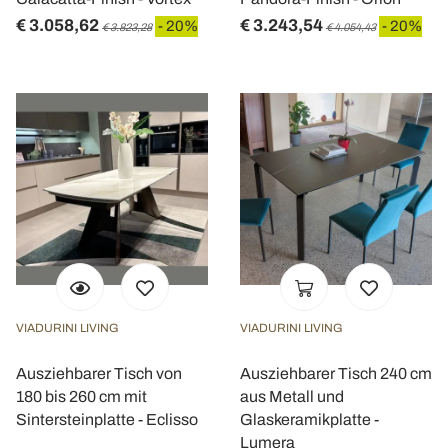
€ 3.058,62
€ 3.243,54
- 20%
- 20%
€ 3.823,28
€ 4.054,43
VIADURINI LIVING
VIADURINI LIVING
Ausziehbarer Tisch von
Ausziehbarer Tisch 240 cm
180 bis 260 cm mit
aus Metall und
Sintersteinplatte - Eclisso
Glaskeramikplatte -
Lumera