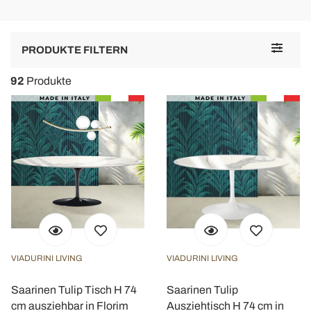
Toggle
PRODUKTE FILTERN
navigat
92
Produkte
VIADURINI LIVING
VIADURINI LIVING
Saarinen Tulip Tisch H 74
Saarinen Tulip
cm ausziehbar in Florim
Ausziehtisch H 74 cm in