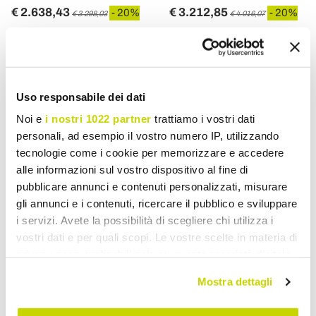
€ 2.638,43
€ 3.212,85
- 20%
- 20%
€ 3.298,03
€ 4.016,07
Uso responsabile dei dati
Noi e
i nostri 1022 partner
trattiamo i vostri dati
personali, ad esempio il vostro numero IP, utilizzando
tecnologie come i cookie per memorizzare e accedere
alle informazioni sul vostro dispositivo al fine di
pubblicare annunci e contenuti personalizzati, misurare
gli annunci e i contenuti, ricercare il pubblico e sviluppare
i servizi. Avete la possibilità di scegliere chi utilizza i
VIADURINI LIVING
VIADURINI LIVING
vostri dati e per quali scopi. Le vostre scelte in materia di
privacy sono applicabili solo su questa proprietà digitale
Ausziehbarer Tisch bis 260
Ausziehbarer Tisch bis 240
in cui avete effettuato le vostre scelte. È possibile
cm in Keramik-, Marmor-
cm aus Keramik mit
Mostra dettagli
modificare o revocare il proprio consenso in qualsiasi
und Metallausführung -
poliertem Onyxmarmor-
momento dalla Dichiarazione sui cookie o facendo clic
Veneto
Finish - Piedmont