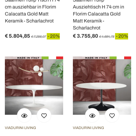
cm ausziehbar in Florim
Ausziehtisch H 74 cm in
Calacatta Gold Matt
Florim Calacatta Gold
Keramik - Scharlachrot
Matt Keramik -
Scharlachrot
€ 5.804,85
€ 3.755,80
- 20%
- 20%
€ 7.256,07
€ 4.694,75
VIADURINI LIVING
VIADURINI LIVING