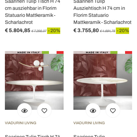
Saarinen Tulip Tisch H 74
Saarinen Tulip
cm ausziehbar in Florim
Ausziehtisch H 74 cm in
Statuario Mattkeramik -
Florim Statuario
Scharlachrot
Mattkeramik - Scharlachrot
€ 5.804,85
€ 3.755,80
- 20%
- 20%
€ 7.256,07
€ 4.694,75
VIADURINI LIVING
VIADURINI LIVING
Saarinen Tulip Tisch H 74
Saarinen Tulip