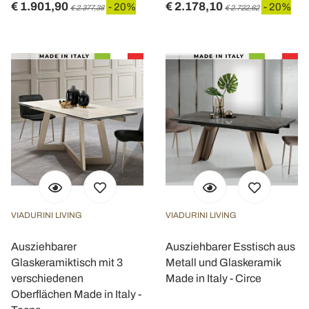
€ 1.901,90
€ 2.178,10
- 20%
- 20%
€ 2.377,38
€ 2.722,62
pubblicità e social media, i quali potrebbero combinarle
con altre informazioni che ha fornito loro o che hanno
raccolto dal suo utilizzo dei loro servizi.
VIADURINI LIVING
VIADURINI LIVING
Ausziehbarer
Ausziehbarer Esstisch aus
Glaskeramiktisch mit 3
Metall und Glaskeramik
verschiedenen
Made in Italy - Circe
Oberflächen Made in Italy -