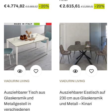
€ 4.774,82
€ 2.615,61
- 20%
- 20%
€ 5.968,52
€ 3.269,51
VIADURINI LIVING
VIADURINI LIVING
Ausziehbarer Tisch aus
Ausziehbarer Esstisch auf
Glaskeramik und
230 cm aus Glaskeramik
Metallgestell in
und Metall – Kinari
verschiedenen