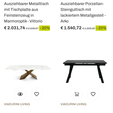
Ausziehbarer Metalltisch
Ausziehbarer Porzellan-
mit Tischplatte aus
Steinguttisch mit
Feinsteinzeug in
lackiertem Metallgestell -
Marmoroptik - Vittorio
Arko
€ 2.031,74
€ 1.540,72
- 20%
- 20%
€ 2.539,67
€ 1.925,90
VIADURINI LIVING
VIADURINI LIVING