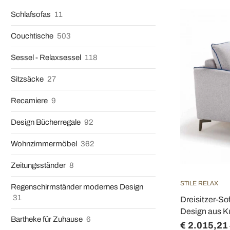
Schlafsofas
11
Couchtische
503
Sessel - Relaxsessel
118
Sitzsäcke
27
Recamiere
9
Design Bücherregale
92
Wohnzimmermöbel
362
Zeitungsständer
8
STILE RELAX
Regenschirmständer modernes Design
31
Dreisitzer-S
Design aus Ku
Bartheke für Zuhause
6
€ 2.015,21