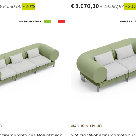
€ 8.070,30
€ 8.546,56
- 20%
€ 10.087,87
- 20
G
VIADURINI LIVING
nzimmersofa aus Polyethylen
2-Sitzer-Wohnzimmersofa aus