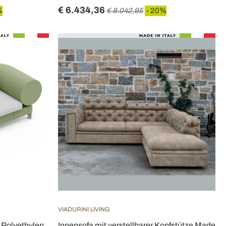
€ 6.434,36
%
€ 8.042,95
- 20%
VIADURINI LIVING
 Polyethylen
Innensofa mit verstellbarer Kopfstütze Made