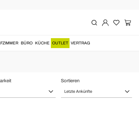
n
FZIMMER
BÜRO
KÜCHE
OUTLET
VERTRAG
arkeit
Sortieren
Letzte Ankünfte