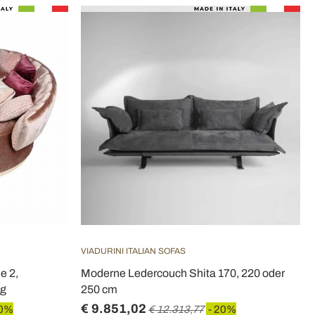
VIADURINI ITALIAN SOFAS
e 2,
Moderne Ledercouch Shita 170, 220 oder
ug
250 cm
€ 9.851,02
20%
€ 12.313,77
- 20%