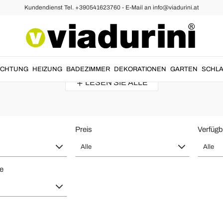
Kundendienst Tel. +390541623760 - E-Mail an info@viadurini.at
Sofas, Ihr Wohnzimmer Einzurichte
Design-Sofas
, um das
Wohnzimmer
oder die
Lounge...
UCHTUNG
HEIZUNG
BADEZIMMER
DEKORATIONEN
GARTEN
SCHLA
LESEN SIE ALLE
Preis
Verfügb
Alle
Alle
te