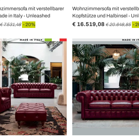
zimmersofa mit verstellbarer
Wohnzimmersofa mit verstellb
de in Italy - Unleashed
Kopfstütze und Halbinsel - U
€ 16.519,08
€ 7.531,48
- 20%
€ 20.648,85
- 