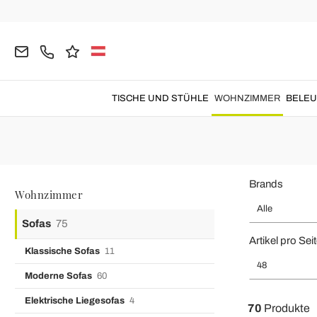
Home
Wohnzimmer
Sofas
TISCHE UND STÜHLE
WOHNZIMMER
BELE
Brands
Wohnzimmer
Alle
Sofas
75
Artikel pro Sei
Klassische Sofas
11
48
Moderne Sofas
60
Elektrische Liegesofas
4
70
Produkte