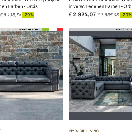
nen Farben - Orbis
in verschiedenen Farben - Orb
€ 2.924,07
€ 6.135,74
- 20%
€ 3.655,08
- 20
G
VIADURINI LIVING