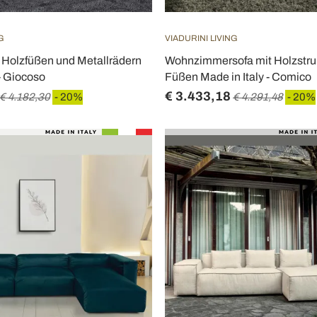
G
VIADURINI LIVING
 Holzfüßen und Metallrädern
Wohnzimmersofa mit Holzstru
 - Giocoso
Füßen Made in Italy - Comico
€ 3.433,18
€ 4.182,30
- 20%
€ 4.291,48
- 20%