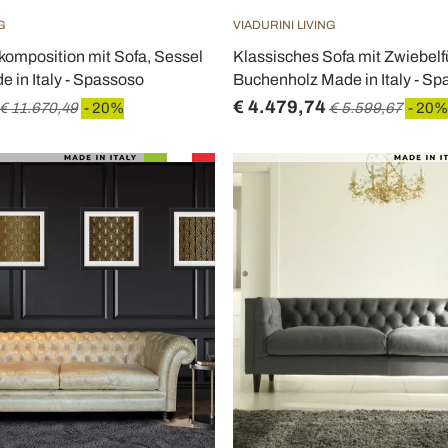
G
VIADURINI LIVING
mposition mit Sofa, Sessel
Klassisches Sofa mit Zwiebel
 in Italy - Spassoso
Buchenholz Made in Italy - S
€ 4.479,74
€ 11.670,49
- 20%
€ 5.599,67
- 20%