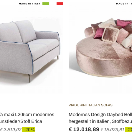
VIADURINI ITALIAN SOFAS
ofa maxi L205cm modernes
Modernes Design Daybed Bell
nstleder/Stoff Erica
hergestellt in Italien, Stoffbez
€ 12.018,89
€ 2.519,02
- 20%
€ 15.023,61
- 