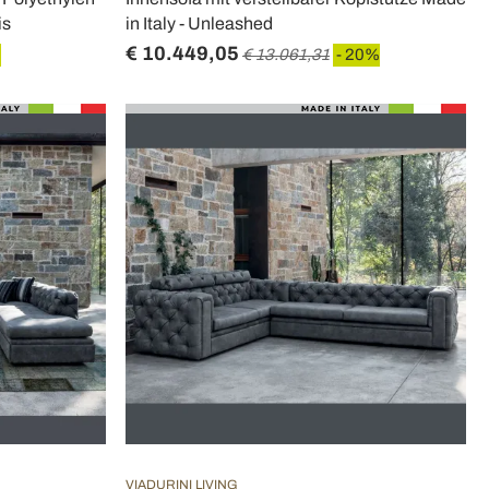
is
in Italy - Unleashed
€ 10.449,05
%
€ 13.061,31
- 20%
VIADURINI LIVING