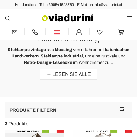
Kundendienst Tel. +390541623760 - E-Mail an info@viadurini.at
Stehlampen
Stehlampe Vintage und Stehlampe
Retro - Industrial Stil
Hausbeleuchtung
Stehlampe vintage
aus
Messing
von erfahrenen
italienischen
Handwerkern
.
Stehlampe industrial
, um eine rustikale und
Retro-Design-Leseecke
im Wohnzimmer zu...
LESEN SIE ALLE
Toggle
PRODUKTE FILTERN
navigat
3
Produkte