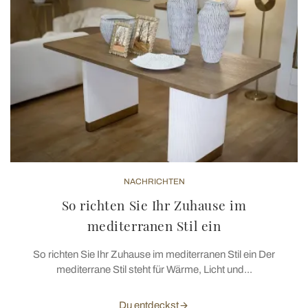
Utilizziamo i cookie per personalizzare contenuti ed
annunci, per fornire funzionalità dei social media e per
analizzare il nostro traffico. Condividiamo inoltre
informazioni sul modo in cui utilizza il nostro sito con i
nostri partner che si occupano di analisi dei dati web,
pubblicità e social media, i quali potrebbero combinarle
con altre informazioni che ha fornito loro o che hanno
raccolto dal suo utilizzo dei loro servizi.
NACHRICHTEN
So richten Sie Ihr Zuhause im
mediterranen Stil ein
So richten Sie Ihr Zuhause im mediterranen Stil ein Der
mediterrane Stil steht für Wärme, Licht und...
Du entdeckst