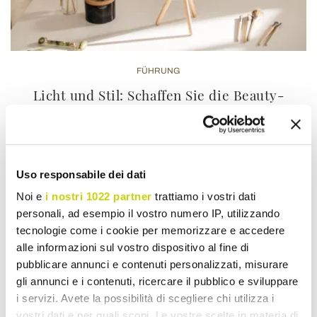
FÜHRUNG
Licht und Stil: Schaffen Sie die Beauty-
Ecke Ihrer Träume zu Hause
Die Schaffung eines Beauty-Bereichs zu Hause bereichert
nicht nur die Umgebung mit einem Hauch von Eleganz
Uso responsabile dei dati
und...
Noi e
i nostri 1022 partner
trattiamo i vostri dati
personali, ad esempio il vostro numero IP, utilizzando
Du entdeckst
tecnologie come i cookie per memorizzare e accedere
alle informazioni sul vostro dispositivo al fine di
pubblicare annunci e contenuti personalizzati, misurare
gli annunci e i contenuti, ricercare il pubblico e sviluppare
i servizi. Avete la possibilità di scegliere chi utilizza i
vostri dati e per quali scopi. Le vostre scelte in materia di