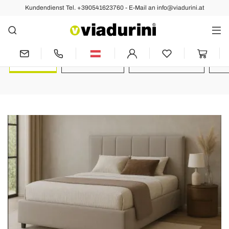
Kundendienst Tel. +390541623760 - E-Mail an info@viadurini.at
Blog
Alle
Führung
Nachrichten
Pr
(24)
(74)
(37)