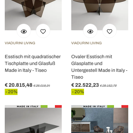
nostri partner che si occupano di analisi dei dati web,
pubblicità e social media, i quali potrebbero combinarle
con altre informazioni che ha fornito loro o che hanno
raccolto dal suo utilizzo dei loro servizi.
VIADURINI LIVING
VIADURINI LIVING
Esstisch mit quadratischer
Ovaler Esstisch mit
Tischplatte und Glasfuß
Glasplatte und
Made in Italy - Tiseo
Untergestell Made in Italy -
Tiseo
€ 20.815,48
€ 22.522,23
€ 26.019,34
€ 28.152,79
- 20%
- 20%