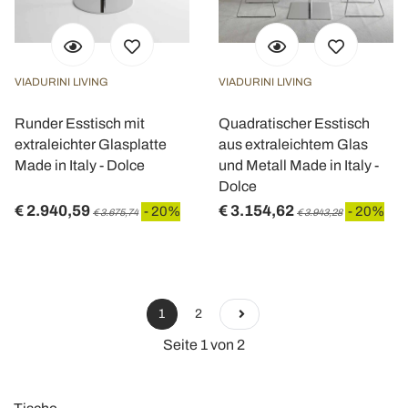
VIADURINI LIVING
VIADURINI LIVING
Runder Esstisch mit
Quadratischer Esstisch
extraleichter Glasplatte
aus extraleichtem Glas
Made in Italy - Dolce
und Metall Made in Italy -
Dolce
€ 2.940,59
€ 3.154,62
- 20%
- 20%
€ 3.675,74
€ 3.943,28
1
2
Seite 1 von 2