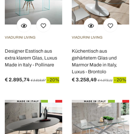
VIADURINI LIVING
VIADURINI LIVING
Designer Esstisch aus
Küchentisch aus
extra klarem Glas, Luxus
gehärtetem Glas und
Made in Italy - Pollinare
Marmor Made in Italy,
Luxus - Brontolo
€ 2.895,74
€ 3.258,49
- 20%
- 20%
€ 3.619,67
€ 4.073,11