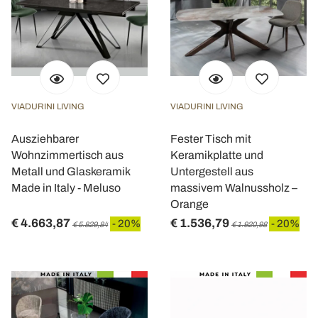
VIADURINI LIVING
VIADURINI LIVING
Ausziehbarer
Fester Tisch mit
Wohnzimmertisch aus
Keramikplatte und
Metall und Glaskeramik
Untergestell aus
Made in Italy - Meluso
massivem Walnussholz –
Orange
€ 4.663,87
€ 1.536,79
- 20%
- 20%
€ 5.829,84
€ 1.920,98