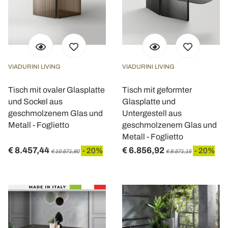
VIADURINI LIVING
VIADURINI LIVING
Tisch mit ovaler Glasplatte
Tisch mit geformter
und Sockel aus
Glasplatte und
geschmolzenem Glas und
Untergestell aus
Metall - Foglietto
geschmolzenem Glas und
Metall - Foglietto
€ 8.457,44
€ 6.856,92
- 20%
- 20%
€ 10.571,80
€ 8.571,15