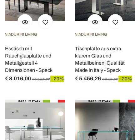
VIADURINI LIVING
VIADURINI LIVING
Esstisch mit
Tischplatte aus extra
Rauchglasplatte und
klarem Glas und
Metallgestell 4
Metallbeinen, Qualität
Dimensionen - Speck
Made in Italy - Speck
€ 8.016,00
€ 5.456,26
- 20%
- 20%
€ 10.020,00
€ 6.820,33