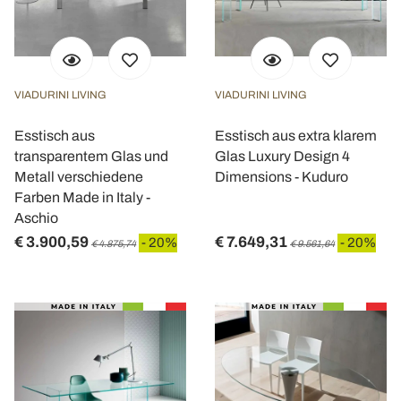
VIADURINI LIVING
VIADURINI LIVING
Esstisch aus
Esstisch aus extra klarem
transparentem Glas und
Glas Luxury Design 4
Metall verschiedene
Dimensions - Kuduro
Farben Made in Italy -
Aschio
€ 3.900,59
€ 7.649,31
- 20%
- 20%
€ 4.875,74
€ 9.561,64