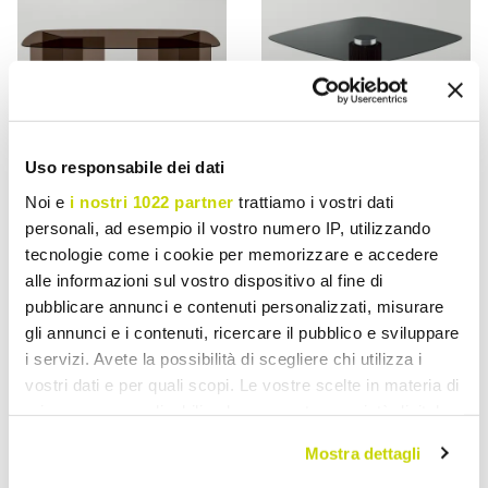
Uso responsabile dei dati
VIADURINI LIVING
VIADURINI LIVING
Noi e
i nostri 1022 partner
trattiamo i vostri dati
personali, ad esempio il vostro numero IP, utilizzando
Esstisch aus Glas mit
Esstisch mit quadratischer
tecnologie come i cookie per memorizzare e accedere
rechteckiger Platte Made
Glasplatte und Holzsockel
alle informazioni sul vostro dispositivo al fine di
in Italy - Charles
Made in Italy - Kuadro
pubblicare annunci e contenuti personalizzati, misurare
€ 5.120,26
€ 13.516,33
- 20%
€ 6.400,33
€ 16.895,41
gli annunci e i contenuti, ricercare il pubblico e sviluppare
- 20%
i servizi. Avete la possibilità di scegliere chi utilizza i
vostri dati e per quali scopi. Le vostre scelte in materia di
privacy sono applicabili solo su questa proprietà digitale
in cui avete effettuato le vostre scelte. È possibile
Mostra dettagli
modificare o revocare il proprio consenso in qualsiasi