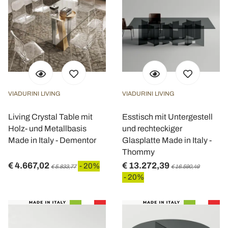
VIADURINI LIVING
VIADURINI LIVING
Living Crystal Table mit
Esstisch mit Untergestell
Holz- und Metallbasis
und rechteckiger
Made in Italy - Dementor
Glasplatte Made in Italy -
Thommy
€ 4.667,02
€ 13.272,39
- 20%
€ 5.833,77
€ 16.590,49
- 20%