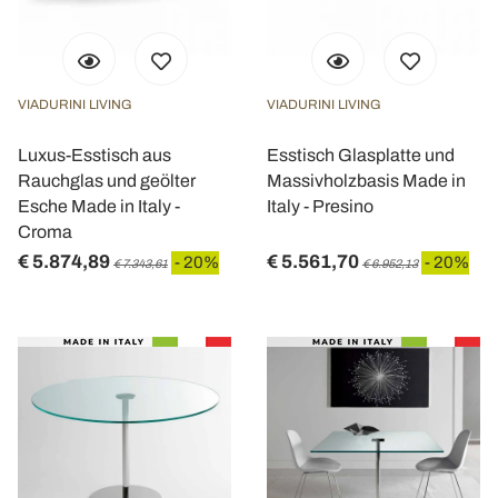
VIADURINI LIVING
VIADURINI LIVING
Luxus-Esstisch aus
Esstisch Glasplatte und
Rauchglas und geölter
Massivholzbasis Made in
Esche Made in Italy -
Italy - Presino
Croma
€ 5.874,89
€ 5.561,70
- 20%
- 20%
€ 7.343,61
€ 6.952,13