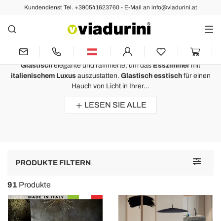
Kundendienst Tel. +390541623760 - E-Mail an info@viadurini.at
Esstische
Glastisch für Esszimmer - Luxus
Design
Glastisch
elegante und raffinierte, um das
Esszimmer
mit
italienischem Luxus
auszustatten.
Glastisch esstisch
für einen
Hauch von Licht in Ihrer...
LESEN SIE ALLE
Toggle
PRODUKTE FILTERN
navigat
91
Produkte