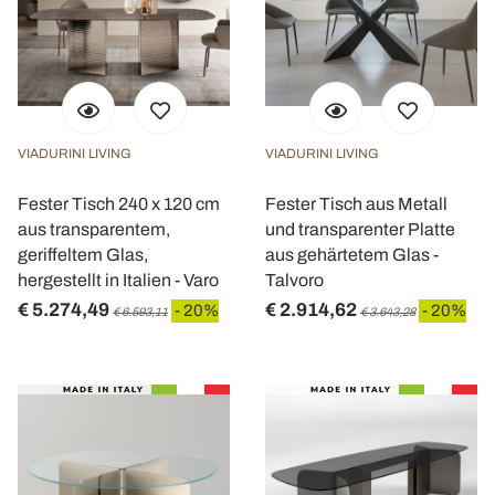
VIADURINI LIVING
VIADURINI LIVING
Fester Tisch 240 x 120 cm
Fester Tisch aus Metall
aus transparentem,
und transparenter Platte
geriffeltem Glas,
aus gehärtetem Glas -
hergestellt in Italien - Varo
Talvoro
€ 5.274,49
€ 2.914,62
- 20%
- 20%
€ 6.593,11
€ 3.643,28