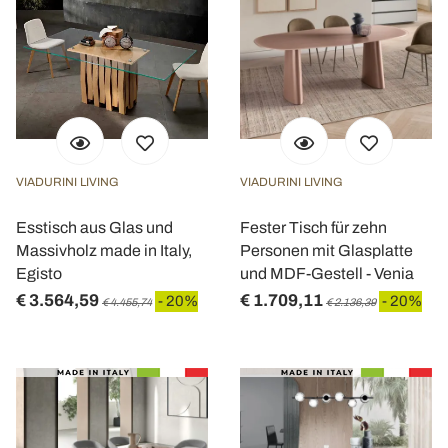
VIADURINI LIVING
VIADURINI LIVING
Esstisch aus Glas und
Fester Tisch für zehn
Massivholz made in Italy,
Personen mit Glasplatte
Egisto
und MDF-Gestell - Venia
€ 3.564,59
€ 1.709,11
- 20%
- 20%
€ 4.455,74
€ 2.136,39