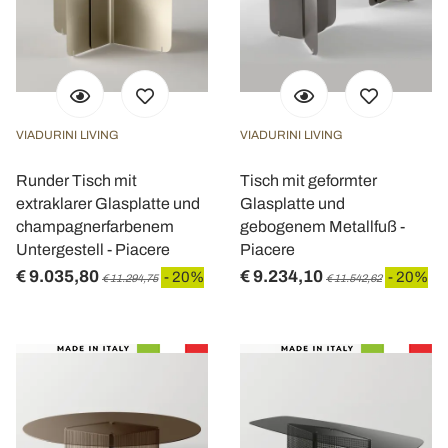
VIADURINI LIVING
VIADURINI LIVING
Runder Tisch mit
Tisch mit geformter
extraklarer Glasplatte und
Glasplatte und
champagnerfarbenem
gebogenem Metallfuß -
Untergestell - Piacere
Piacere
€ 9.035,80
€ 9.234,10
- 20%
- 20%
€ 11.294,75
€ 11.542,62