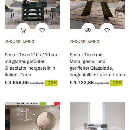
VIADURINI LIVING
VIADURINI LIVING
Fester Tisch 210 x 110 cm
Fester Tisch mit
mit glatter, getönter
Metallgestell und
Glasplatte, hergestellt in
geriffelter Glasplatte,
Italien - Tano
hergestellt in Italien - Lumo
€ 3.848,66
€ 4.722,89
- 20%
- 20%
€ 4.810,82
€ 5.903,61