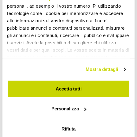
personali, ad esempio il vostro numero IP, utilizzando
tecnologie come i cookie per memorizzare e accedere
alle informazioni sul vostro dispositivo al fine di
pubblicare annunci e contenuti personalizzati, misurare
gli annunci e i contenuti, ricercare il pubblico e sviluppare
i servizi. Avete la possibilità di scegliere chi utilizza i
vostri dati e per quali scopi. Le vostre scelte in materia di
Nur für kurze Zeit! Jetzt
privacy sono applicabili solo su questa proprietà digitale
in cui avete effettuato le vostre scelte. È possibile
zugreifen!
Mostra dettagli
modificare o revocare il proprio consenso in qualsiasi
momento dalla Dichiarazione sui cookie o facendo clic
sull'icona di attivazione della privacy.
Accetta tutti
Con il tuo consenso, vorremmo anche:
Personalizza
raccogliere informazioni sulla tua posizione
geografica, con un'approssimazione di qualche
metro,
Rifiuta
Identificare il tuo dispositivo, scansionandolo