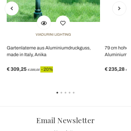
VIADURINI LIGHTING
Gartenlaterne aus Aluminiumdruckguss,
79 cm hohe 
made in Italy, Anika
Aluminiumau
€ 309,25
€ 235,28
- 20%
€ 386,56
€ 2
Email Newsletter