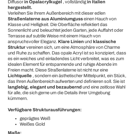
Diffusor
in Opalacrylkugel
, vollständig
in Italien
hergestellt.
Verleihen Sie Ihrem Außenbereich mit dieser edlen
Straßenlaterne aus Aluminiumguss
einen Hauch von
Klasse und Helligkeit. Die Oberfläche reflektiert das
Sonnenlicht und beleuchtet jeden Garten, jede Auffahrt oder
Terrasse auf subtile Weise mit einem Hauch von
anspruchsvoller Eleganz.
Klare Linien
und
klassische
Struktur
vereinen sich, um eine Atmosphäre von Charme
und Ruhe zu schaffen. Das opale Acryl ist so konzipiert, dass
es ein weiches und einladendes Licht verbreitet, was es zum
idealen Element für entspannende und ruhige Abende im
Freien macht. Diese Straßenlaterne ist nicht nur eine
Lichtquelle
, sondern ein ästhetischer Mittelpunkt, ein Stück,
das Ihren Außenbereich aufwerten und definieren soll. Sie ist
langlebig, elegant und bezaubernd
und eine zeitlose Wahl
für alle, die sich gerne um die Details ihrer Umgebung
kümmern.
Verfügbare Strukturausführungen:
geprägtes Weiß
Weißes Gold
Maße: