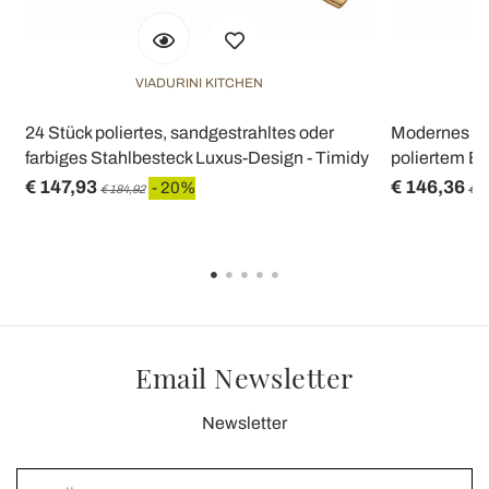
VIADURINI KITCHEN
24 Stück poliertes, sandgestrahltes oder
Modernes Lu
farbiges Stahlbesteck Luxus-Design - Timidy
poliertem Ed
€ 147,93
€ 146,36
- 20%
€ 184,92
€ 1
Email Newsletter
Newsletter