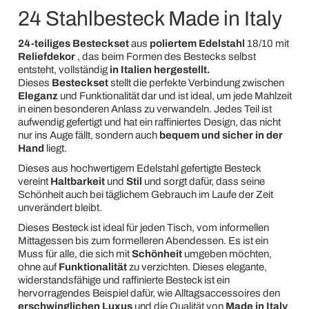
24 Stahlbesteck Made in Italy
24-teiliges Besteckset
aus
poliertem Edelstahl
18/10 mit
Reliefdekor
, das beim Formen des Bestecks selbst
entsteht, vollständig
in Italien hergestellt.
Dieses
Besteckset
stellt die perfekte Verbindung zwischen
Eleganz
und Funktionalität dar und ist ideal, um jede Mahlzeit
in einen besonderen Anlass zu verwandeln. Jedes Teil ist
aufwendig gefertigt und hat ein raffiniertes Design, das nicht
nur ins Auge fällt, sondern auch
bequem und sicher in der
Hand
liegt.
Dieses aus hochwertigem Edelstahl gefertigte Besteck
vereint
Haltbarkeit
und
Stil
und sorgt dafür, dass seine
Schönheit auch bei täglichem Gebrauch im Laufe der Zeit
unverändert bleibt.
Dieses Besteck ist ideal für jeden Tisch, vom informellen
Mittagessen bis zum formelleren Abendessen. Es ist ein
Muss für alle, die sich mit
Schönheit
umgeben möchten,
ohne auf
Funktionalität
zu verzichten. Dieses elegante,
widerstandsfähige und raffinierte Besteck ist ein
hervorragendes Beispiel dafür, wie Alltagsaccessoires den
erschwinglichen Luxus
und die Qualität von
Made in Italy