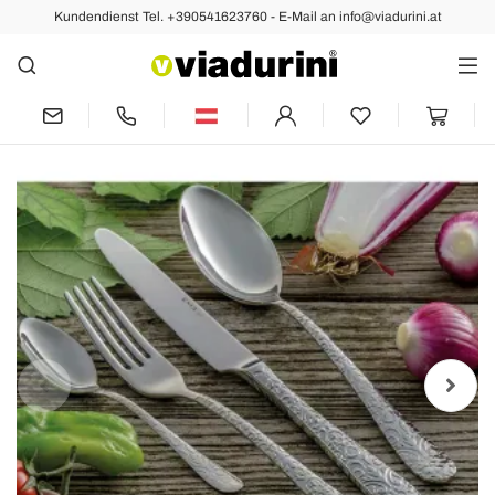
Kundendienst Tel. +390541623760 - E-Mail an info@viadurini.at
Vorher
Nächste
24-teiliges Besteckset aus poliertem
Stahl mit Gravur Made in Italy - Nara