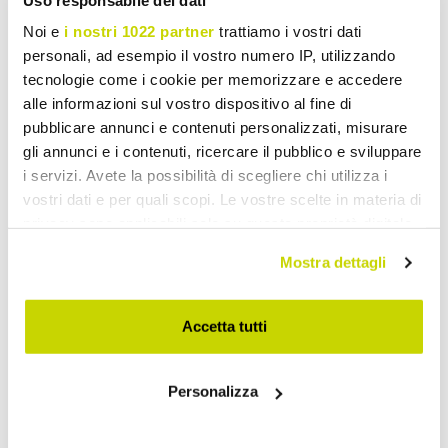
Noi e
i nostri 1022 partner
trattiamo i vostri dati
personali, ad esempio il vostro numero IP, utilizzando
tecnologie come i cookie per memorizzare e accedere
alle informazioni sul vostro dispositivo al fine di
pubblicare annunci e contenuti personalizzati, misurare
gli annunci e i contenuti, ricercare il pubblico e sviluppare
i servizi. Avete la possibilità di scegliere chi utilizza i
vostri dati e per quali scopi. Le vostre scelte in materia di
privacy sono applicabili solo su questa proprietà digitale
in cui avete effettuato le vostre scelte. È possibile
Mostra dettagli
modificare o revocare il proprio consenso in qualsiasi
momento dalla Dichiarazione sui cookie o facendo clic
sull'icona di attivazione della privacy.
Accetta tutti
Nur für kurze Zeit! Jetzt
Con il tuo consenso, vorremmo anche:
zugreifen!
Personalizza
raccogliere informazioni sulla tua posizione
geografica, con un'approssimazione di qualche
metro,