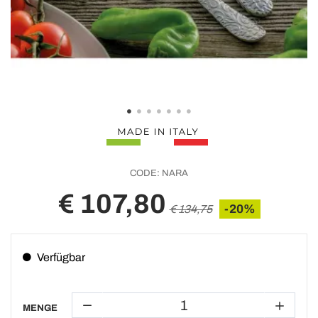
CODE:
NARA
€ 107,80
-20%
€ 134,75
Verfügbar
MENGE