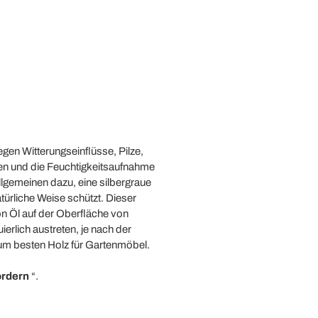
egen Witterungseinflüsse, Pilze,
chen und die Feuchtigkeitsaufnahme
llgemeinen dazu, eine silbergraue
ürliche Weise schützt. Dieser
on Öl auf der Oberfläche von
erlich austreten, je nach der
zum besten Holz für Gartenmöbel.
ordern
“.