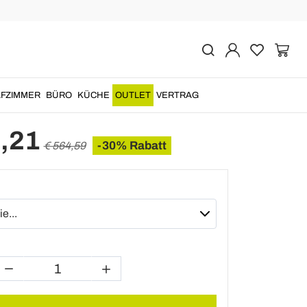
Vorher
Nächste
er-Gartenbank aus
lz - Shelter
FZIMMER
BÜRO
KÜCHE
OUTLET
VERTRAG
,21
-30% Rabatt
€ 564,59