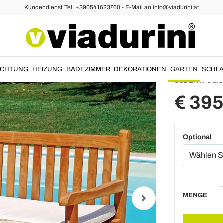
Kundendienst Tel. +390541623760 - E-Mail an info@viadurini.at
3-Sitz
Teakho
UCHTUNG
HEIZUNG
BADEZIMMER
DEKORATIONEN
GARTEN
SCHLA
CODE:
RIFUGIO
€ 395
Optional
MENGE