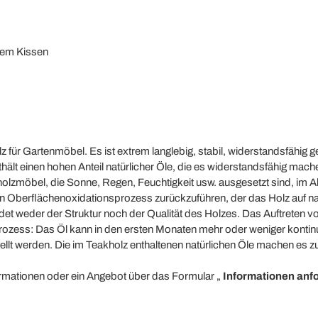
em Kissen
olz für Gartenmöbel. Es ist extrem langlebig, stabil, widerstandsfähig g
thält einen hohen Anteil natürlicher Öle, die es widerstandsfähig ma
holzmöbel, die Sonne, Regen, Feuchtigkeit usw. ausgesetzt sind, im A
n Oberflächenoxidationsprozess zurückzuführen, der das Holz auf nat
adet weder der Struktur noch der Qualität des Holzes. Das Auftreten v
rozess: Das Öl kann in den ersten Monaten mehr oder weniger kontinui
llt werden. Die im Teakholz enthaltenen natürlichen Öle machen es 
formationen oder ein Angebot über das Formular „
Informationen anf