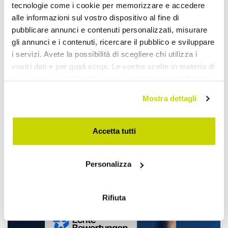
tecnologie come i cookie per memorizzare e accedere
alle informazioni sul vostro dispositivo al fine di
pubblicare annunci e contenuti personalizzati, misurare
gli annunci e i contenuti, ricercare il pubblico e sviluppare
i servizi. Avete la possibilità di scegliere chi utilizza i
vostri dati e per quali scopi. Le vostre scelte in materia di
privacy sono applicabili solo su questa proprietà digitale
in cui avete effettuato le vostre scelte. È possibile
Mostra dettagli
modificare o revocare il proprio consenso in qualsiasi
Nur für kurze Zeit! Jetzt
momento dalla Dichiarazione sui cookie o facendo clic
zugreifen!
sull'icona di attivazione della privacy.
Accetta tutti
Con il tuo consenso, vorremmo anche:
Personalizza
raccogliere informazioni sulla tua posizione
geografica, con un'approssimazione di qualche
metro,
Rifiuta
Identificare il tuo dispositivo, scansionandolo
attivamente alla ricerca di caratteristiche specifiche
(impronte digitali).