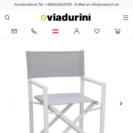
Kundendienst Tel. +390541623760 - E-Mail an info@viadurini.at
Vorher
Nächste
Regista Outdoor Stuhl aus weißem
Metall und grauem Textilene - Nature