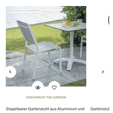
VIADURINI IN THE GARDEN
V
e
Stapelbarer Gartenstuhl aus Aluminium und
Gartenstuhl 