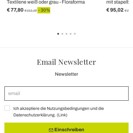
Textilene weiß oder grau - Floraforma
mit stapelba
€ 77,80
€ 95,02
- 30%
€ 111,15
€ 135
Email Newsletter
Newsletter
Ich akzeptiere die Nutzungsbedingungen und die
Datenschutzerklärung. (
Link
)
Einschreiben