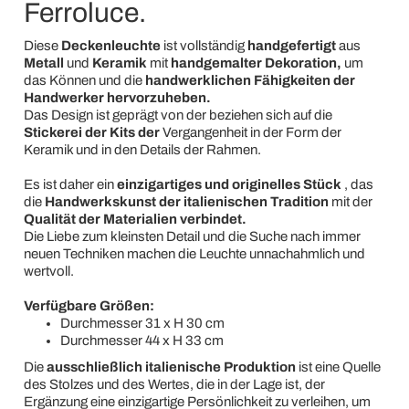
Ferroluce.
Diese
Deckenleuchte
ist vollständig
handgefertigt
aus
Metall
und
Keramik
mit
handgemalter Dekoration,
um
das Können und die
handwerklichen Fähigkeiten der
Handwerker hervorzuheben.
Das Design ist geprägt von der
beziehen sich auf die
Stickerei der Kits
der
Vergangenheit in der Form der
Keramik und in den Details der Rahmen.
Es ist daher ein
einzigartiges und originelles Stück
, das
die
Handwerkskunst der italienischen Tradition
mit der
Qualität der Materialien verbindet.
Die Liebe zum kleinsten Detail und die Suche nach immer
neuen Techniken machen die Leuchte unnachahmlich und
wertvoll.
Verfügbare Größen:
Durchmesser 31 x H 30 cm
Durchmesser 44 x H 33 cm
Die
ausschließlich italienische Produktion
ist eine Quelle
des Stolzes und des Wertes, die in der Lage ist, der
Ergänzung eine einzigartige Persönlichkeit zu verleihen, um