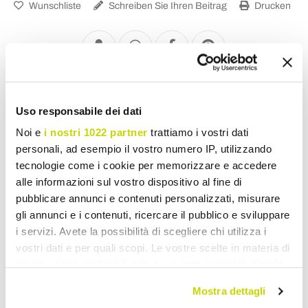
Wunschliste
Schreiben Sie Ihren Beitrag
Drucken
Vintage Deckenlampen
Uso responsabile dei dati
Noi e
i nostri 1022 partner
trattiamo i vostri dati
personali, ad esempio il vostro numero IP, utilizzando
tecnologie come i cookie per memorizzare e accedere
alle informazioni sul vostro dispositivo al fine di
pubblicare annunci e contenuti personalizzati, misurare
gli annunci e i contenuti, ricercare il pubblico e sviluppare
i servizi. Avete la possibilità di scegliere chi utilizza i
vostri dati e per quali scopi. Le vostre scelte in materia di
privacy sono applicabili solo su questa proprietà digitale
in cui avete effettuato le vostre scelte. È possibile
Mostra dettagli
modificare o revocare il proprio consenso in qualsiasi