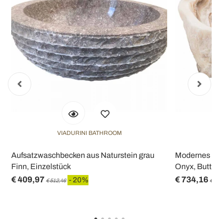
VIADURINI BATHROOM
Aufsatzwaschbecken aus Naturstein grau
Modernes Au
Finn, Einzelstück
Onyx, Buttri
€ 409,97
€ 734,16
- 20%
€ 512,46
€ 9