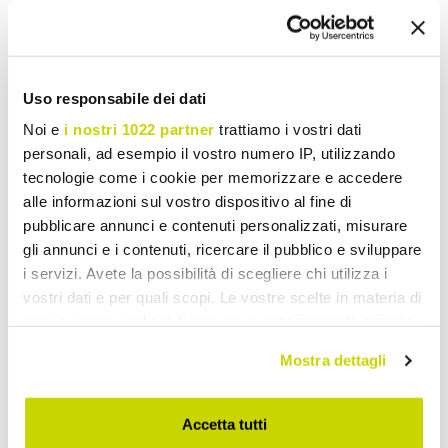
Uso responsabile dei dati
Aufsatzwaschbecken aus Naturstein
Noi e
i nostri 1022 partner
trattiamo i vostri dati
personali, ad esempio il vostro numero IP, utilizzando
tecnologie come i cookie per memorizzare e accedere
alle informazioni sul vostro dispositivo al fine di
pubblicare annunci e contenuti personalizzati, misurare
gli annunci e i contenuti, ricercare il pubblico e sviluppare
i servizi. Avete la possibilità di scegliere chi utilizza i
vostri dati e per quali scopi. Le vostre scelte in materia di
privacy sono applicabili solo su questa proprietà digitale
in cui avete effettuato le vostre scelte. È possibile
Mostra dettagli
modificare o revocare il proprio consenso in qualsiasi
momento dalla Dichiarazione sui cookie o facendo clic
sull'icona di attivazione della privacy.
Accetta tutti