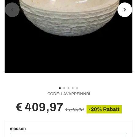
CODE:
LAVAPPFINNBI
€ 409,97
-20% Rabatt
€ 512,46
messen