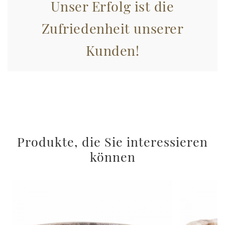
Unser Erfolg ist die
con altre informazioni che ha fornito loro o che hanno
raccolto dal suo utilizzo dei loro servizi.
Zufriedenheit unserer
Kunden!
Produkte, die Sie interessieren
können