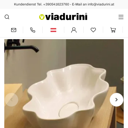
Kundendienst Tel. +390541623760 - E-Mail an info@viadurini.at
Vorher
Nächste
Aufsatzwaschbecken modernes Design,
weiße Keramik made in Italy Cubo