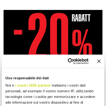
Uso responsabile dei dati
Noi e
i nostri 1022 partner
trattiamo i vostri dati
personali, ad esempio il vostro numero IP, utilizzando
tecnologie come i cookie per memorizzare e accedere
Nur für kurze Zeit! Jetzt
alle informazioni sul vostro dispositivo al fine di