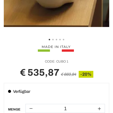
CODE:
CUBO 1
€ 535,87
-20%
€ 669,84
Verfügbar
MENGE