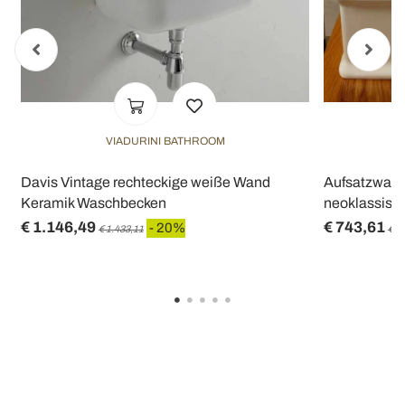
VIADURINI BATHROOM
Davis Vintage rechteckige weiße Wand
Aufsatzwasc
Keramik Waschbecken
neoklassisch
€ 1.146,49
€ 743,61
- 20%
€ 1.433,11
€ 9