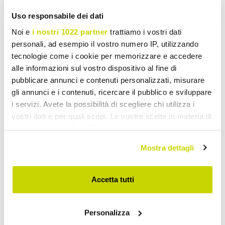
Uso responsabile dei dati
Noi e
i nostri 1022 partner
trattiamo i vostri dati
personali, ad esempio il vostro numero IP, utilizzando
tecnologie come i cookie per memorizzare e accedere
alle informazioni sul vostro dispositivo al fine di
pubblicare annunci e contenuti personalizzati, misurare
gli annunci e i contenuti, ricercare il pubblico e sviluppare
i servizi. Avete la possibilità di scegliere chi utilizza i
vostri dati e per quali scopi. Le vostre scelte in materia di
privacy sono applicabili solo su questa proprietà digitale
in cui avete effettuato le vostre scelte. È possibile
Mostra dettagli
modificare o revocare il proprio consenso in qualsiasi
momento dalla Dichiarazione sui cookie o facendo clic
sull'icona di attivazione della privacy.
Accetta tutti
Con il tuo consenso, vorremmo anche:
Personalizza
raccogliere informazioni sulla tua posizione