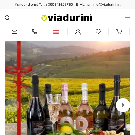
Kundendienst Tel. +390541623760 - E-Mail an info@viadurini.at
Vorher
Exklusive Verlosung: 6 Flaschen
Prosecco DOC als Geschenk