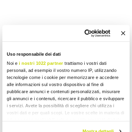
Wunschliste
Schreiben Sie Ihren Beitrag
Drucken
Uso responsabile dei dati
Noi e
i nostri 1022 partner
trattiamo i vostri dati
personali, ad esempio il vostro numero IP, utilizzando
Vintage Waschbecken
tecnologie come i cookie per memorizzare e accedere
alle informazioni sul vostro dispositivo al fine di
pubblicare annunci e contenuti personalizzati, misurare
gli annunci e i contenuti, ricercare il pubblico e sviluppare
i servizi. Avete la possibilità di scegliere chi utilizza i
vostri dati e per quali scopi. Le vostre scelte in materia di
privacy sono applicabili solo su questa proprietà digitale
in cui avete effettuato le vostre scelte. È possibile
Mostra dettagli