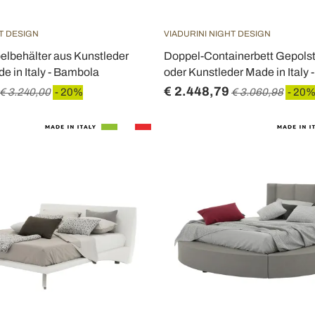
T DESIGN
VIADURINI NIGHT DESIGN
elbehälter aus Kunstleder
Doppel-Containerbett Gepolste
de in Italy - Bambola
oder Kunstleder Made in Italy 
€ 2.448,79
€ 3.240,00
- 20%
€ 3.060,98
- 20