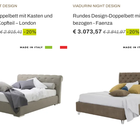
T DESIGN
VIADURINI NIGHT DESIGN
pelbett mit Kasten und
Rundes Design-Doppelbett mi
opfteil – London
bezogen - Faenza
€ 3.073,57
€ 2.915,41
- 20%
€ 3.841,97
- 20%