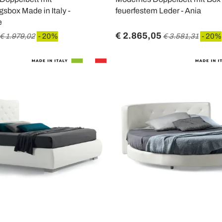
sbox Made in Italy -
feuerfestem Leder - Ania
e
€ 2.865,05
€ 1.979,02
- 20%
€ 3.581,31
- 20%