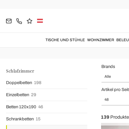
Home
Schlafzimmer
Maßgeschneiderte Betten
Maßgeschnei
Entdecken Sie
maßgeschneiderte Betten und Betten nach Maß M
TISCHE UND STÜHLE
WOHNZIMMER
BELE
Modelle aus Holz, Stoff, Leder, Kunst
Brands
Schlafzimmer
Alle
Doppelbetten
198
Artikel pro Sei
Einzelbetten
29
48
Betten 120x190
46
139
Produkte
Schrankbetten
15