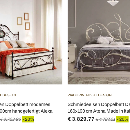
T DESIGN
VIADURINI NIGHT DESIGN
en Doppelbett modernes
Schmiedeeisen Doppelbett De
90cm handgefertigt Alexa
160x190 cm Atena Made in Ita
€ 3.829,77
€ 3.723,93
- 20%
€ 4.787,21
- 20%