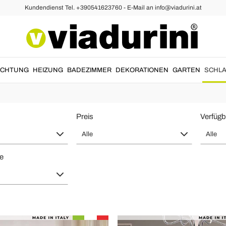
Kundendienst Tel. +390541623760 - E-Mail an info@viadurini.at
derte Betten und Betten nach Maß M
ade in Italy
von Viadurini für elegante Schlafzimmer, Hotels, Suiten u
UCHTUNG
HEIZUNG
BADEZIMMER
DEKORATIONEN
GARTEN
SCHLA
leder oder Schmiedeeisen, gefertigt mit italienischer Qualität, raffiniert
Preis
Verfügb
Alle
Alle
te