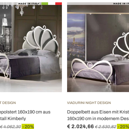
T DESIGN
VIADURINI NIGHT DESIGN
epolstert 160x190 cm aus
Doppelbett aus Eisen mit Kris
tall Kimberly
160x190 cm in modernem Des
€ 2.024,66
€ 4.062,30
- 20%
€ 2.530,82
- 20