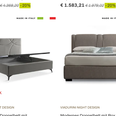
€ 1.583,21
€ 4.368,20
- 20%
€ 1.979,02
- 20%
T DESIGN
VIADURINI NIGHT DESIGN
 Doppelbett mit
Modernes Doppelbett mit Box