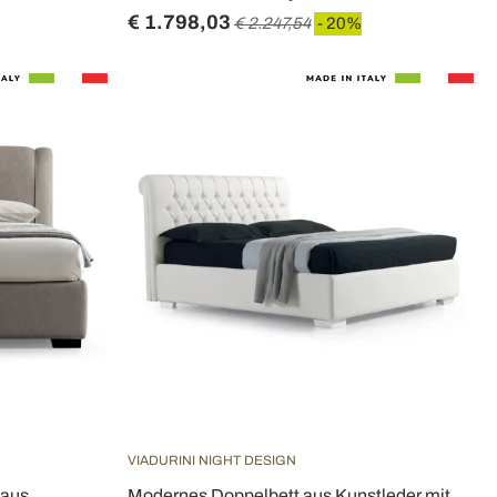
€ 1.798,03
€ 2.247,54
- 20%
VIADURINI NIGHT DESIGN
 aus
Modernes Doppelbett aus Kunstleder mit