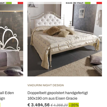
VIADURINI NIGHT DESIGN
tall Eden
Doppelbett gepolstert handgefertigt
ign
160x190 cm aus Eisen Gracie
€ 3.494,56
%
€ 4.368,20
- 20%