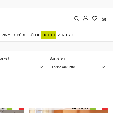
ade in Italy
nd exklusive Einrichtungsprojekte. Doppelbetten, Polsterbetten und
FZIMMER
BÜRO
KÜCHE
OUTLET
VERTRAG
en Materialien und sicherer Lieferung.
arkeit
Sortieren
Letzte Ankünfte