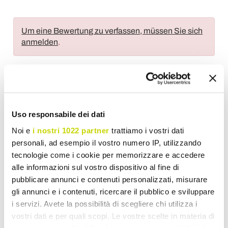
Um eine Bewertung zu verfassen, müssen Sie sich
anmelden
.
Wunschliste
Schreiben Sie Ihren Beitrag
Drucken
Uso responsabile dei dati
Noi e
i nostri 1022 partner
trattiamo i vostri dati
personali, ad esempio il vostro numero IP, utilizzando
tecnologie come i cookie per memorizzare e accedere
alle informazioni sul vostro dispositivo al fine di
pubblicare annunci e contenuti personalizzati, misurare
Keramikwaschbecken
gli annunci e i contenuti, ricercare il pubblico e sviluppare
i servizi. Avete la possibilità di scegliere chi utilizza i
vostri dati e per quali scopi. Le vostre scelte in materia di
privacy sono applicabili solo su questa proprietà digitale