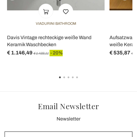
VIADURINI BATHROOM
Davis Vintage rechteckige weiße Wand
Aufsatzwasc
Keramik Waschbecken
weiße Keram
€ 1.146,49
€ 535,87
- 20%
€ 1.433,11
€ 6
Email Newsletter
Newsletter