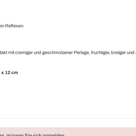
en Reflexen.
takt mit cremiger und geschmolzener Perlage, fruchtiger, breiiger und 
3 x 12 cm
en, müssen Sie sich anmelden
.