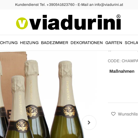
Kundendienst Tel. +390541623760 - E-Mail an info@viadurini.at
Champa
für Via
„Champ
UCHTUNG
HEIZUNG
BADEZIMMER
DEKORATIONEN
GARTEN
SCHLA
CODE:
CHAMP
Maßnahmen
Wunschlis